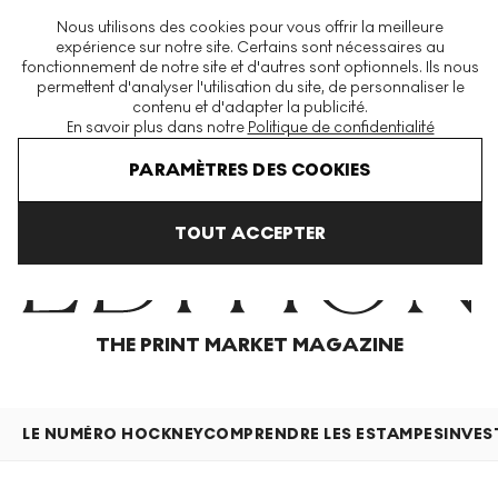
La plus grande plateforme mondiale d'estampes et éditions
Nous utilisons des cookies pour vous offrir la meilleure
modernes et contemporaines
expérience sur notre site. Certains sont nécessaires au
fonctionnement de notre site et d'autres sont optionnels. Ils nous
permettent d'analyser l'utilisation du site, de personnaliser le
contenu et d'adapter la publicité.
Menu
En savoir plus dans notre
Politique de confidentialité
Home
Articles
PARAMÈTRES DES COOKIES
TOUT ACCEPTER
THE PRINT MARKET MAGAZINE
LE NUMÉRO HOCKNEY
COMPRENDRE LES ESTAMPES
INVES