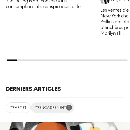
“Collecting is not conspicuous
consumption – it's conspicuous taste...
Les ventes d'e
New York chez 
Phillips ont é
d’enchères pou
Marilyn (II...
DERNIERS ARTICLES
x
ARTIST
ENCADREMENT