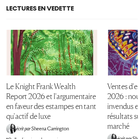
LECTURES EN VEDETTE
Le Knight Frank Wealth
Ventes d'e
Report 2026 et l'argumentaire
2026 : nou
en faveur des estampes en tant
invendus et
qu'actif de luxe
résultats su
marché
écrit par
Sheena Carrington
écrit par
Sh