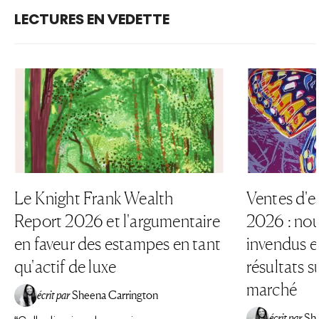
LECTURES EN VEDETTE
Le Knight Frank Wealth
Ventes d'e
Report 2026 et l'argumentaire
2026 : nou
en faveur des estampes en tant
invendus et
qu'actif de luxe
résultats su
marché
écrit par
Sheena Carrington
écrit par
Sh