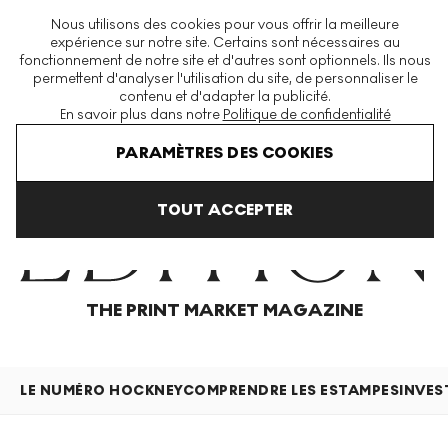
La plus grande plateforme mondiale d'estampes et éditions
Nous utilisons des cookies pour vous offrir la meilleure
modernes et contemporaines
expérience sur notre site. Certains sont nécessaires au
fonctionnement de notre site et d'autres sont optionnels. Ils nous
permettent d'analyser l'utilisation du site, de personnaliser le
contenu et d'adapter la publicité.
Menu
En savoir plus dans notre
Politique de confidentialité
Home
Articles
PARAMÈTRES DES COOKIES
TOUT ACCEPTER
THE PRINT MARKET MAGAZINE
LE NUMÉRO HOCKNEY
COMPRENDRE LES ESTAMPES
INVES