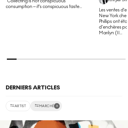
“Collecting is not conspicuous
consumption – it's conspicuous taste...
Les ventes d'e
New York chez 
Phillips ont é
d’enchères pou
Marilyn (II...
DERNIERS ARTICLES
x
ARTIST
MARCHÉ