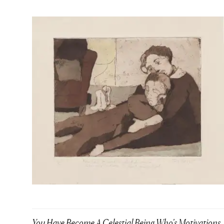
You Have Become A Celestial Being Who's Motivations