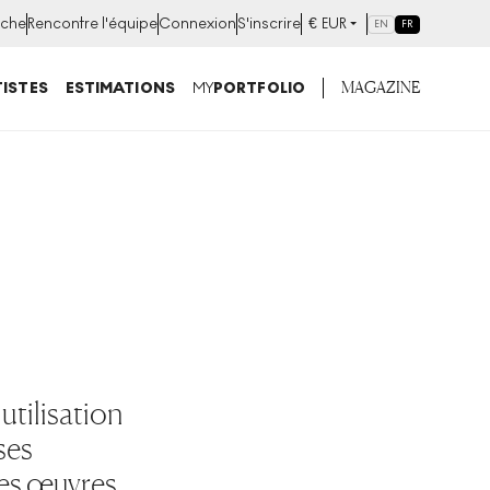
che
Rencontre l'équipe
Connexion
S'inscrire
€
EUR
EN
FR
MAGAZINE
ISTES
ESTIMATIONS
MY
PORTFOLIO
utilisation
ses
 des œuvres