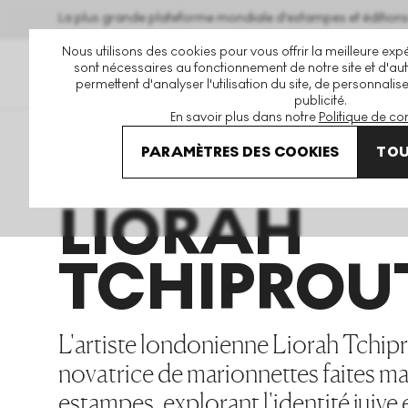
La plus grande plateforme mondiale d'estampes et éditio
Nous utilisons des cookies pour vous offrir la meilleure expé
sont nécessaires au fonctionnement de notre site et d'autr
permettent d'analyser l'utilisation du site, de personnalis
publicité.
En savoir plus dans notre
Politique de con
Art En Vente
Liorah Tchiprout
PARAMÈTRES DES COOKIES
TOU
LIORAH
TCHIPROU
L'artiste londonienne Liorah Tchipr
novatrice de marionnettes faites m
estampes, explorant l'identité juive