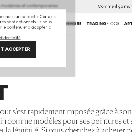
ns modernes et contemporaines
Comment ça mar
rience sur notre site. Certains
es sont optionnels. Ils nous
ACHETER
VENDRE
TRADING
FLOOR
ART
er le contenu et d'adapter la
fidentialité
T ACCEPTER
T
out s'est rapidement imposée grâce à son 
ain comme modèles pour ses peintures et 
 et la féminité. Si vous cherchez à acheter