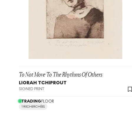
To Not Move To The Rhythms Of Others
LIORAH TCHIPROUT
SIGNED PRINT
TRADING
FLOOR
1 RECHERCHÉES