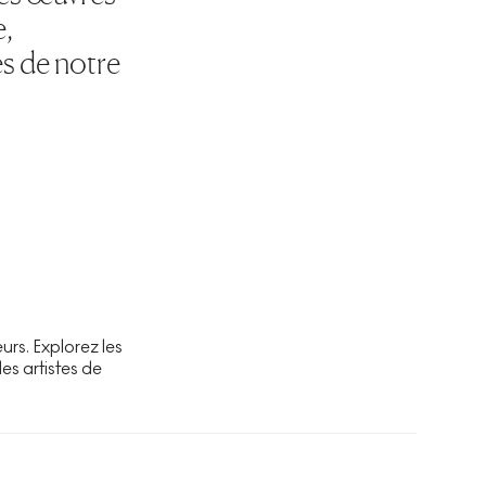
e,
es de notre
urs. Explorez les
des artistes de