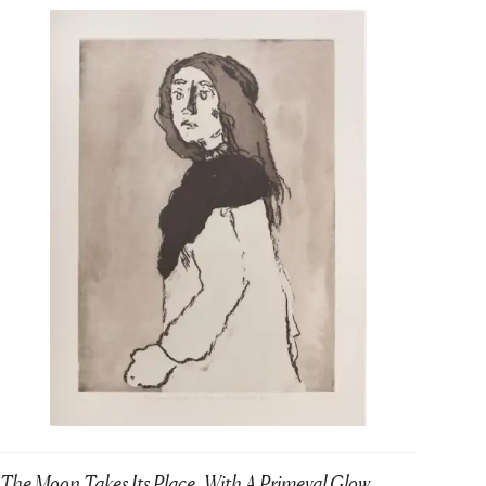
The Moon Takes Its Place, With A Primeval Glow