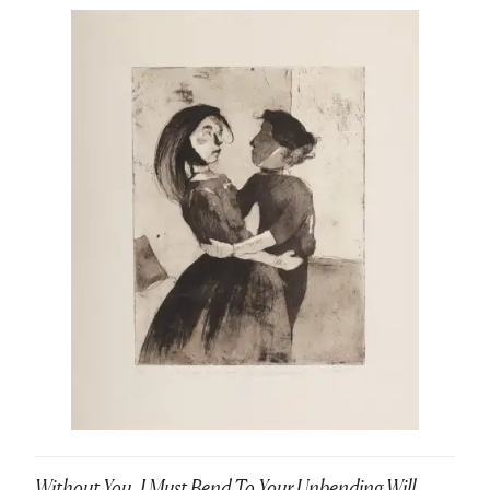
Without You, I Must Bend To Your Unbending Will