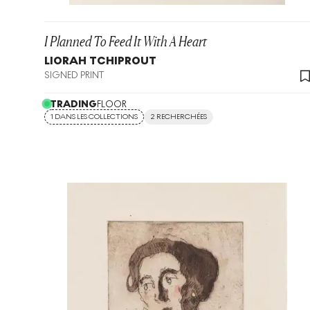
I Planned To Feed It With A Heart
LIORAH TCHIPROUT
SIGNED PRINT
TRADING
FLOOR
1 DANS LES COLLECTIONS
2 RECHERCHÉES