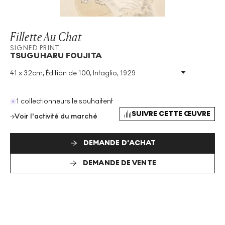
Fillette Au Chat
SIGNED PRINT
TSUGUHARU FOUJITA
41 x 32cm, Édition de 100, Intaglio, 1929
Technique
:
Intaglio
Taille De L'édition
:
100
Année
:
1929
1 collectionneurs le souhaitent
Taille
:
H 41cm X W 32cm
SUIVRE CETTE ŒUVRE
Voir l'activité du marché
Signé
:
Oui
Format
:
Signed Print
DEMANDE D'ACHAT
DEMANDE DE VENTE