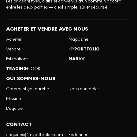
Les prix sont fixes, clairs et convenus d'un commun accord
entre les deux parties — c'est simple, sûr et sécurisé.
ACHETER ET VENDRE AVEC NOUS
Acheter
Magazine
Vendre
MY
PORTFOLIO
Estimations
MAB
100
TRADING
FLOOR
QUI SOMMES-NOUS
Comment ça marche
Nous contacter
Mission
L'équipe
CONTACT
enquiries@myartbroker.com
Redonner