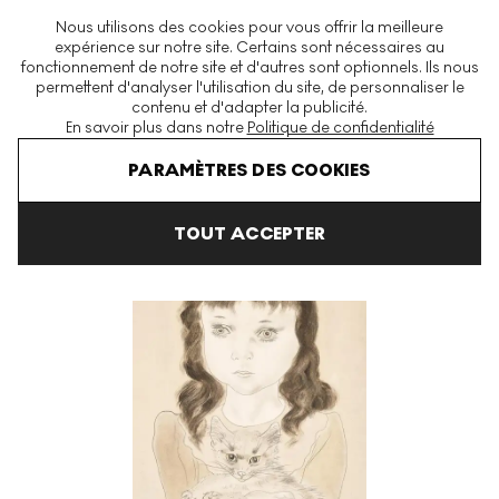
La plus grande plateforme mondiale d'estampes et éditions
Nous utilisons des cookies pour vous offrir la meilleure
modernes et contemporaines
expérience sur notre site. Certains sont nécessaires au
fonctionnement de notre site et d'autres sont optionnels. Ils nous
permettent d'analyser l'utilisation du site, de personnaliser le
contenu et d'adapter la publicité.
Menu
En savoir plus dans notre
Politique de confidentialité
Art En Vente
Tsuguharu Foujita
Fillette Au Chat Signed Print
PARAMÈTRES DES COOKIES
TOUT ACCEPTER