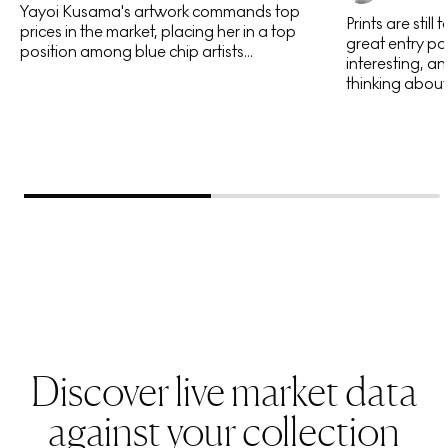
Yayoi Kusama's artwork commands top
Prints are still
EA
prices in the market, placing her in a top
great entry poi
position among blue chip artists...
interesting, an
thinking about 
Discover live market data
against your collection