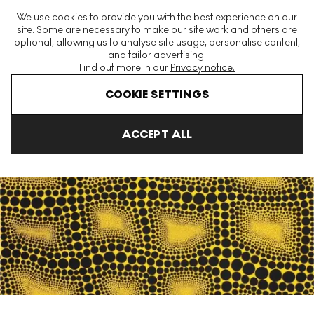
The World's Largest Modern & Contemporary Prints & Editions
We use cookies to provide you with the best experience on our
Platform
site. Some are necessary to make our site work and others are
optional, allowing us to analyse site usage, personalise content,
and tailor advertising.
Find out more in our
Privacy notice.
Menu
COOKIE SETTINGS
Home
Estimer La Yayoi Kusama Etats Unis
ACCEPT ALL