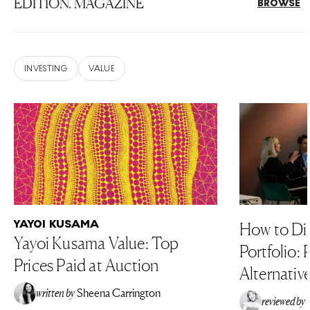
EDITION. MAGAZINE
BROWSE
INVESTING
VALUE
YAYOI KUSAMA
How to Div
Yayoi Kusama Value: Top
Portfolio: 
Prices Paid at Auction
Alternativ
written by
Sheena Carrington
reviewed by