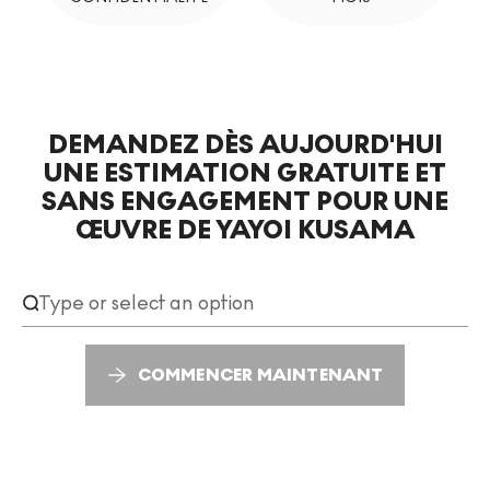
DEMANDEZ DÈS AUJOURD'HUI
Demandez dès aujourd'hui une estimation gratuite et sans engagement pour une œuvre 
UNE ESTIMATION GRATUITE ET
SANS ENGAGEMENT POUR UNE
ŒUVRE DE YAYOI KUSAMA
COMMENCER MAINTENANT