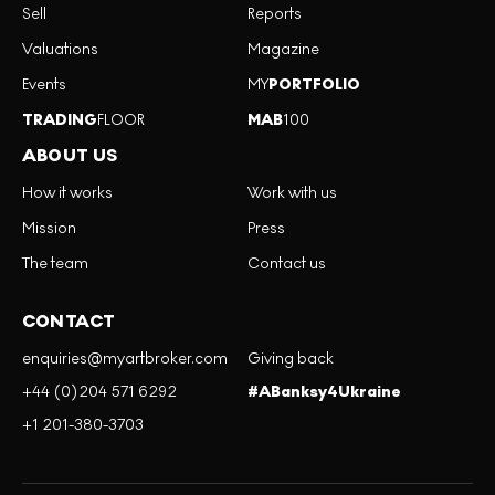
Sell
Reports
Valuations
Magazine
Events
MY
PORTFOLIO
TRADING
FLOOR
MAB
100
ABOUT US
How it works
Work with us
Mission
Press
The team
Contact us
CONTACT
enquiries@myartbroker.com
Giving back
+44 (0)204 571 6292
#ABanksy4Ukraine
+1 201-380-3703