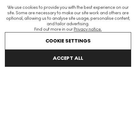
The World's Largest Modern & Contemporary Prints & Editions
We use cookies to provide you with the best experience on our
Platform
site. Some are necessary to make our site work and others are
optional, allowing us to analyse site usage, personalise content,
and tailor advertising.
Find out more in our
Privacy notice.
Menu
COOKIE SETTINGS
Home
Comment Vendre Avec Nous
ACCEPT ALL