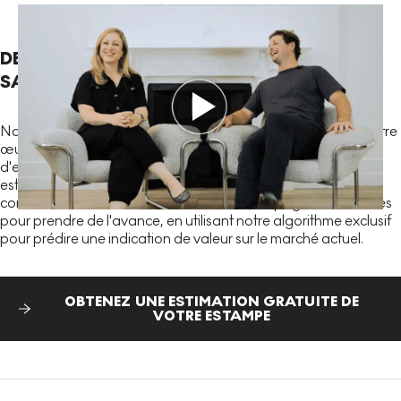
DEMANDEZ UNE ESTIMATION GRATUITE ET
SANS ENGAGEMENT DÈS AUJOURD'HUI
Nos spécialistes fourniront une évaluation marchande de votre
œuvre en alliant les données de ventes privées aux résultats
d'enchères publiques afin de vous assurer de recevoir une
estimation juste et précise sur le marché actuel. Vous pouvez
consulter une estimation de la valeur sur les pages des œuvres
pour prendre de l'avance, en utilisant notre algorithme exclusif
pour prédire une indication de valeur sur le marché actuel.
OBTENEZ UNE ESTIMATION GRATUITE DE
VOTRE ESTAMPE