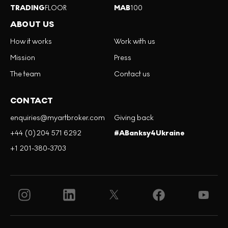
TRADING
FLOOR
MAB
100
ABOUT US
How it works
Work with us
Mission
Press
The team
Contact us
CONTACT
enquiries@myartbroker.com
Giving back
+44 (0)204 571 6292
#ABanksy4Ukraine
+1 201-380-3703