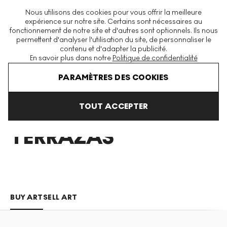
La plus grande plateforme mondiale d'estampes et éditions
Nous utilisons des cookies pour vous offrir la meilleure
modernes et contemporaines
expérience sur notre site. Certains sont nécessaires au
fonctionnement de notre site et d'autres sont optionnels. Ils nous
permettent d'analyser l'utilisation du site, de personnaliser le
contenu et d'adapter la publicité.
Menu
En savoir plus dans notre
Politique de confidentialité
Art En Vente
Eduardo Terrazas
PARAMÈTRES DES COOKIES
TOUT ACCEPTER
EDUARDO
TERRAZAS
BUY ART
SELL ART