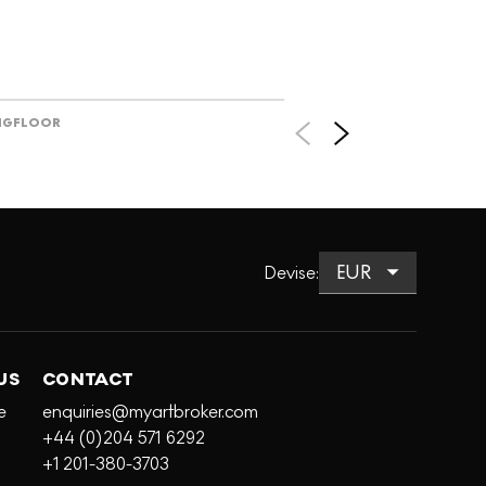
NG
FLOOR
Devise
:
US
CONTACT
e
enquiries@myartbroker.com
+44 (0)204 571 6292
+1 201-380-3703