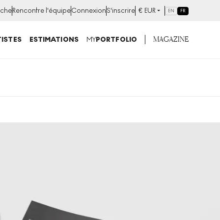
che
Rencontre l'équipe
Connexion
S'inscrire
€
EUR
EN
FR
MAGAZINE
ISTES
ESTIMATIONS
MY
PORTFOLIO