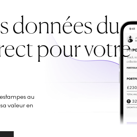
es données du
rect pour votre
d'estampes au
 sa valeur en