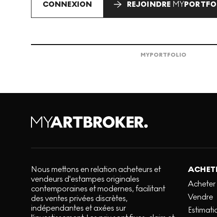
CONNEXION
REJOINDRE
MY
PORTFO
MY
PORTFOLIO
Nous mettons en relation acheteurs et
ACHETE
vendeurs d'estampes originales
Acheter
contemporaines et modernes, facilitant
Vendre
des ventes privées discrètes,
indépendantes et axées sur
Estimati