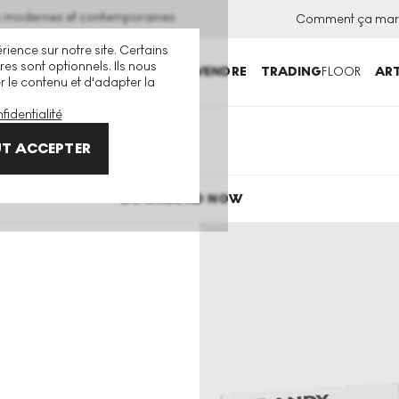
ns modernes et contemporaines
Comment ça mar
rience sur notre site. Certains
es sont optionnels. Ils nous
ACHETER
VENDRE
TRADING
FLOOR
ART
er le contenu et d'adapter la
fidentialité
T ACCEPTER
DOWNLOAD NOW