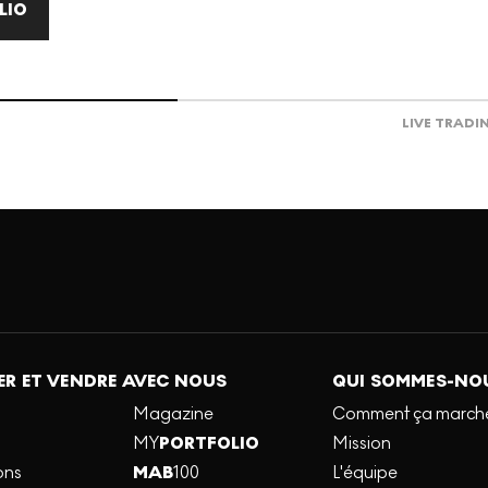
LIO
LIVE TRADI
R ET VENDRE AVEC NOUS
QUI SOMMES-NO
Magazine
Comment ça march
MY
PORTFOLIO
Mission
ons
MAB
100
L'équipe