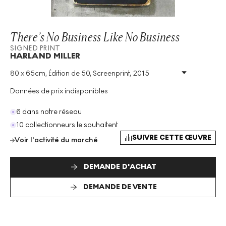
There’s No Business Like No Business
SIGNED PRINT
HARLAND MILLER
80 x 65cm, Édition de 50, Screenprint, 2015
Technique
:
Screenprint
Taille De L'édition
:
50
Données de prix indisponibles
Année
:
2015
Taille
:
H 80cm X W 65cm
6 dans notre réseau
Signé
:
Oui
10 collectionneurs le souhaitent
Format
:
Signed Print
SUIVRE CETTE ŒUVRE
Voir l'activité du marché
DEMANDE D'ACHAT
DEMANDE DE VENTE