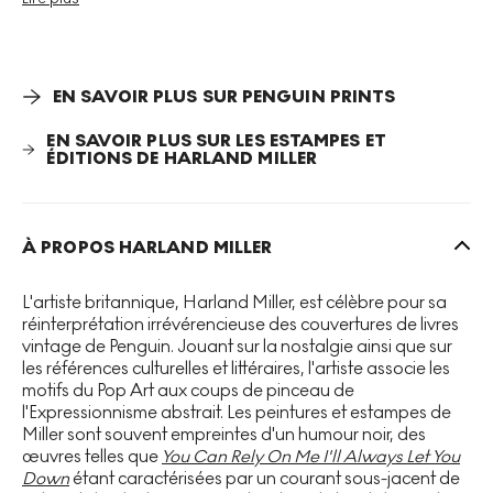
partie de l'entreprise d'édition Penguin qui propose des
éditions accessibles et portables de pièces de théâtre
classiques, ce qui illumine l'association conceptuelle que
Miller établit avec le monde du spectacle.
EN SAVOIR PLUS SUR PENGUIN PRINTS
EN SAVOIR PLUS SUR LES ESTAMPES ET
Le titre
There’s No Business Like No Business
est
ÉDITIONS DE HARLAND MILLER
provocateur et poignant, subversif et sociopolitique,
faisant référence à une phrase populaire, déclenchant un
écho de familiarité lointaine. Lorsqu'on lui demande d'où
proviennent les titres de ses livres, Miller répond : « Nulle
À PROPOS HARLAND MILLER
part en particulier. Partout, n'importe où. » Il préfère que le
public se connecte personnellement aux phrases et tire
ses propres interprétations plutôt que d'imposer son
L'artiste britannique, Harland Miller, est célèbre pour sa
propre sens. La couverture décolorée, les bords déchirés
réinterprétation irrévérencieuse des couvertures de livres
et les pages tachées et maculées rappellent avec
vintage de Penguin. Jouant sur la nostalgie ainsi que sur
nostalgie une histoire de vie faite d'amour et d'utilisation,
les références culturelles et littéraires, l'artiste associe les
qui fait visuellement référence à notre relation intime et de
motifs du Pop Art aux coups de pinceau de
longue date avec le texte et le langage. Ce style évoque
l'Expressionnisme abstrait. Les peintures et estampes de
un lien viscéral et physique entre la personne et la page
Miller sont souvent empreintes d'un humour noir, des
de papier, transmis de génération en génération.
œuvres telles que
You Can Rely On Me I'll Always Let You
Down
étant caractérisées par un courant sous-jacent de