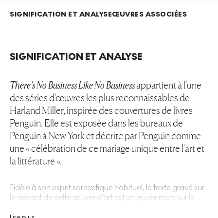
SIGNIFICATION ET ANALYSE
ŒUVRES ASSOCIÉES
SIGNIFICATION ET ANALYSE
There’s No Business Like No Business
appartient à l'une
des séries d'œuvres les plus reconnaissables de
Harland Miller, inspirée des couvertures de livres
Penguin. Elle est exposée dans les bureaux de
Penguin à New York et décrite par Penguin comme
une « célébration de ce mariage unique entre l'art et
la littérature ».
Fidèle à son esprit sarcastique habituel, le texte gravé sur
le devant de cette œuvre d'art est un jeu de mots sur le
vieil adage « Rien n'est comparable au monde du
spectacle ». La collection
Penguin Plays
, en particulier, fait
Lire plus