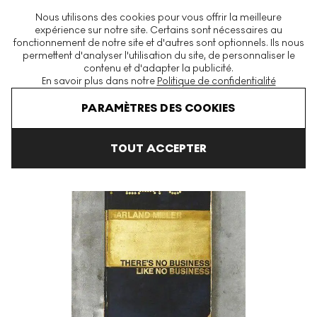
La plus grande plateforme mondiale d'estampes et éditions
Nous utilisons des cookies pour vous offrir la meilleure
modernes et contemporaines
expérience sur notre site. Certains sont nécessaires au
fonctionnement de notre site et d'autres sont optionnels. Ils nous
permettent d'analyser l'utilisation du site, de personnaliser le
contenu et d'adapter la publicité.
Menu
En savoir plus dans notre
Politique de confidentialité
Art En Vente
Harland Miller
Penguin Prints
There’s No Busine
PARAMÈTRES DES COOKIES
TOUT ACCEPTER