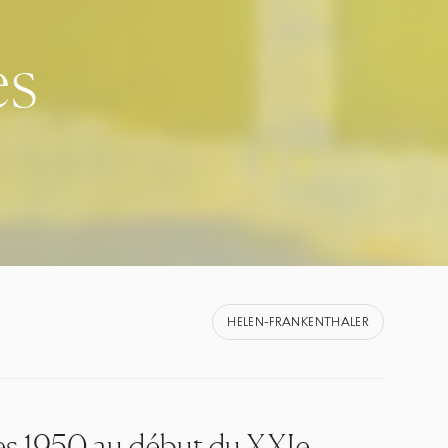
es
HELEN-FRANKENTHALER
ées 1950 au début du XXIe