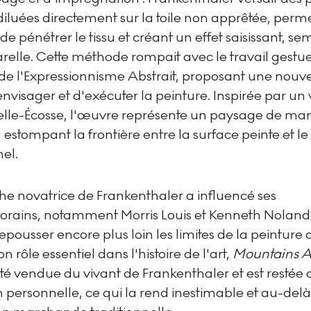
 diluées directement sur la toile non apprêtée, perm
e pénétrer le tissu et créant un effet saisissant, s
relle. Cette méthode rompait avec le travail gestu
de l'Expressionnisme Abstrait, proposant une nouve
nvisager et d'exécuter la peinture. Inspirée par u
lle-Écosse, l'œuvre représente un paysage de ma
, estompant la frontière entre la surface peinte et 
el.
he novatrice de Frankenthaler a influencé ses
rains, notamment Morris Louis et Kenneth Noland,
repousser encore plus loin les limites de la peinture a
n rôle essentiel dans l'histoire de l'art,
Mountains 
té vendue du vivant de Frankenthaler et est restée 
n personnelle, ce qui la rend inestimable et au-delà