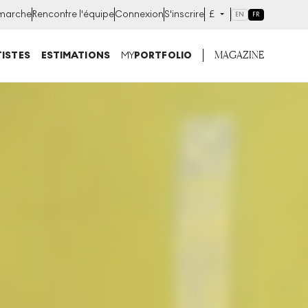
marche
Rencontre l'équipe
Connexion
S'inscrire
£
EN
FR
MAGAZINE
ISTES
ESTIMATIONS
MY
PORTFOLIO