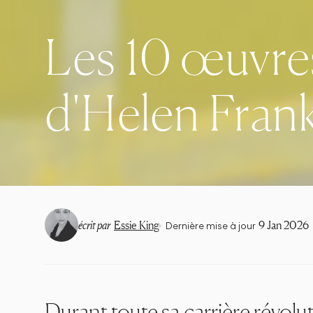
Les 10 œuvres
d'Helen Fran
•
écrit par
Essie King
9 Jan 2026
Dernière mise à jour
Durant toute sa carrière révol