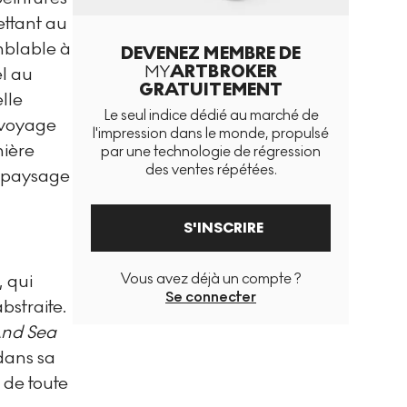
ettant au
emblable à
DEVENEZ MEMBRE DE
MY
ARTBROKER
el au
GRATUITEMENT
lle
Le seul indice dédié au marché de
n voyage
l'impression dans le monde, propulsé
nière
par une technologie de régression
des ventes répétées.
le paysage
S'INSCRIRE
Vous avez déjà un compte ?
 qui
Se connecter
bstraite.
And Sea
dans sa
 de toute