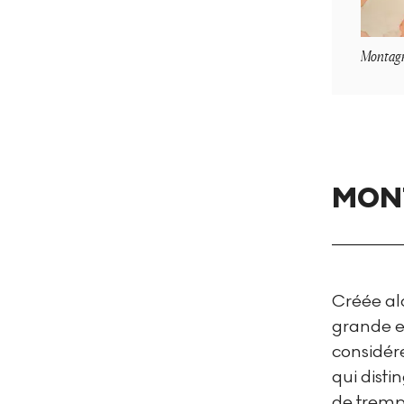
Montagne
MONT
Créée al
grande e
considér
qui dist
de tremp