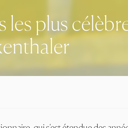
 les plus célèbr
kenthaler
utionnaire, qui s'est étendue des ann