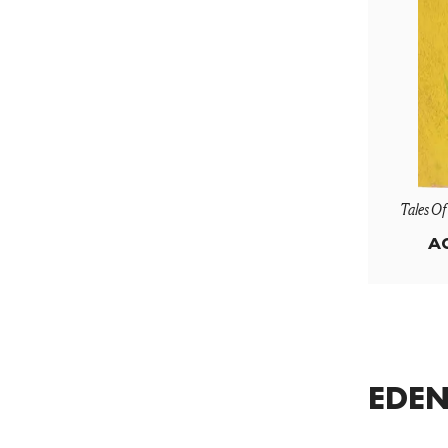
Tales Of
A
EDEN