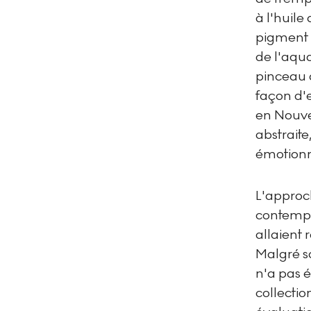
à l'huile
pigment d
de l'aqua
pinceau 
façon d'e
en Nouve
abstraite
émotionn
L'approc
contempo
allaient 
Malgré so
n'a pas é
collectio