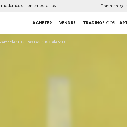
ns modernes et contemporaines
Comment ça 
ACHETER
VENDRE
TRADING
FLOOR
ART
kenthaler 10 Uvres Les Plus Celebres