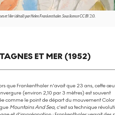
s et Mer (détail) par Helen Frankenthaler. Sous licence CC BY 2.0.
AGNES ET MER (1952)
ors que Frankenthaler n'avait que 23 ans, cette œu
nvergure (environ 2,10 par 3 mètres) est souvent
ée comme le point de départ du mouvement Color 
ingue
Mountains And Sea
, c'est sa technique révolu
age et d'imprégnation : Frankenthaler versait des 