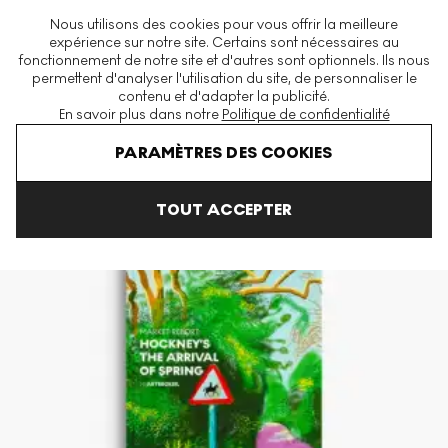
La plus grande plateforme mondiale d'estampes et éditions
Nous utilisons des cookies pour vous offrir la meilleure
modernes et contemporaines
expérience sur notre site. Certains sont nécessaires au
fonctionnement de notre site et d'autres sont optionnels. Ils nous
permettent d'analyser l'utilisation du site, de personnaliser le
contenu et d'adapter la publicité.
Menu
En savoir plus dans notre
Politique de confidentialité
Accueil
Arrivee Du Printemps Rapport Marche
PARAMÈTRES DES COOKIES
TOUT ACCEPTER