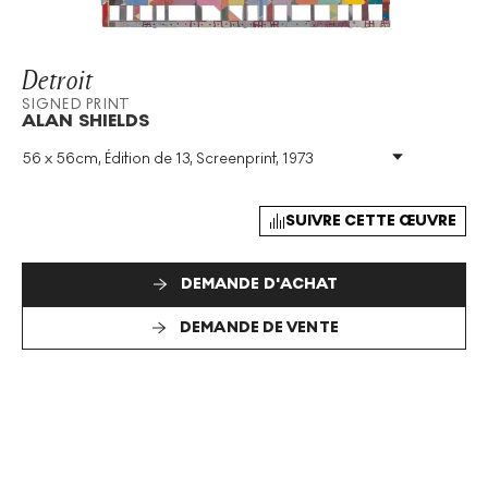
Detroit
SIGNED PRINT
ALAN SHIELDS
56 x 56cm, Édition de 13, Screenprint, 1973
Technique
:
Screenprint
Taille De L'édition
:
13
Année
:
1973
SUIVRE CETTE ŒUVRE
Taille
:
H 56cm X W 56cm
Signé
:
Oui
DEMANDE D'ACHAT
Format
:
Signed Print
DEMANDE DE VENTE