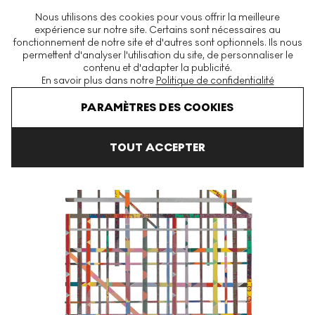
La plus grande plateforme mondiale d'estampes et éditions
Nous utilisons des cookies pour vous offrir la meilleure
modernes et contemporaines
expérience sur notre site. Certains sont nécessaires au
fonctionnement de notre site et d'autres sont optionnels. Ils nous
permettent d'analyser l'utilisation du site, de personnaliser le
contenu et d'adapter la publicité.
Menu
En savoir plus dans notre
Politique de confidentialité
Art En Vente
Alan Shields
Detroit Signed Print
PARAMÈTRES DES COOKIES
TOUT ACCEPTER