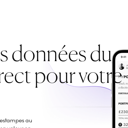
es données du
rect pour votre
d'estampes au