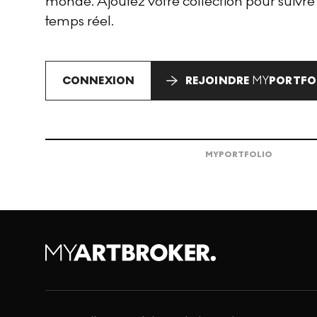
monde. Ajoutez votre collection pour suivre
temps réel.
CONNEXION
REJOINDRE
MY
PORTFO
MY
PORTFOLIO