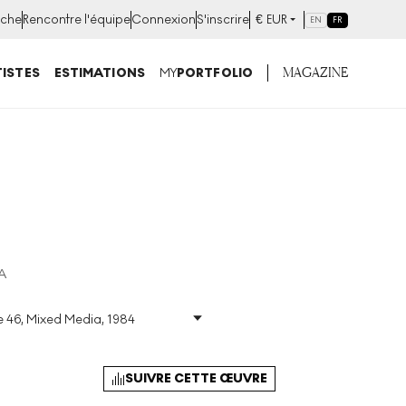
che
Rencontre l'équipe
Connexion
S'inscrire
€
EUR
EN
FR
MAGAZINE
ISTES
ESTIMATIONS
MY
PORTFOLIO
A
e 46, Mixed Media, 1984
dia
Taille
:
H 107cm X W
107cm
Signé
:
Oui
SUIVRE CETTE ŒUVRE
Format
:
Signed Mixed
Media