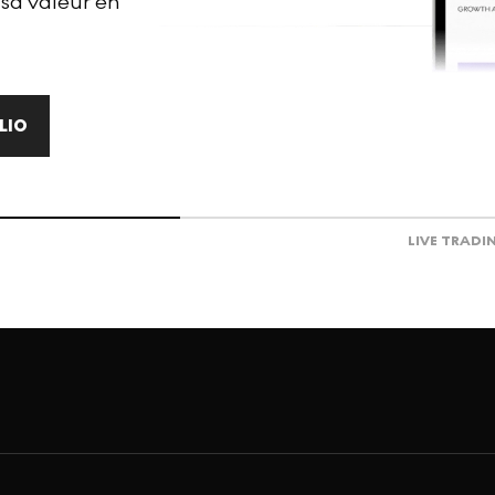
 sa valeur en
LIO
LIVE TRADI