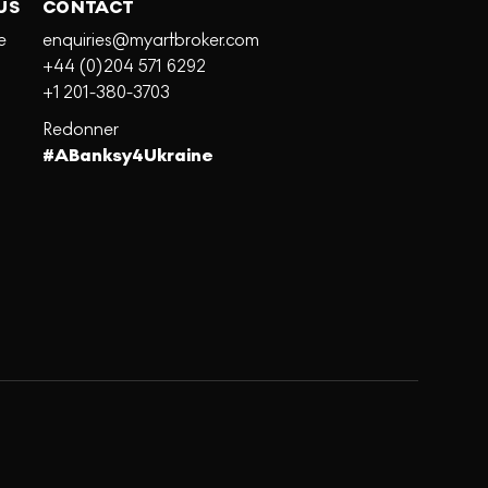
US
CONTACT
e
enquiries@myartbroker.com
+44 (0)204 571 6292
+1 201-380-3703
Redonner
#ABanksy4Ukraine