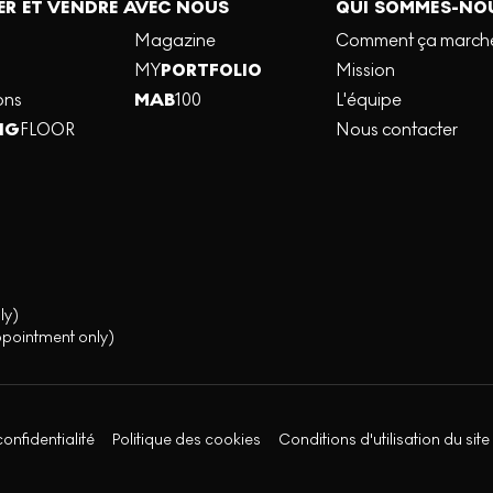
R ET VENDRE AVEC NOUS
QUI SOMMES-NO
Magazine
Comment ça march
MY
PORTFOLIO
Mission
ons
MAB
100
L'équipe
NG
FLOOR
Nous contacter
ly)
ppointment only)
confidentialité
Politique des cookies
Conditions d'utilisation du site