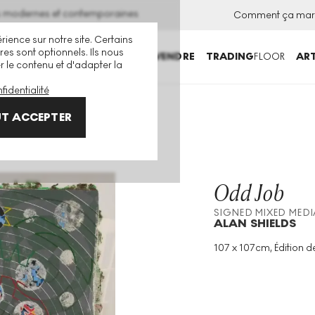
ns modernes et contemporaines
Comment ça mar
rience sur notre site. Certains
es sont optionnels. Ils nous
ACHETER
VENDRE
TRADING
FLOOR
ART
er le contenu et d'adapter la
fidentialité
a
T ACCEPTER
Odd Job
SIGNED MIXED MEDI
ALAN SHIELDS
107 x 107cm, Édition d
Technique
:
Mixed Me
Taille De L'édition
:
46
Année
:
1984