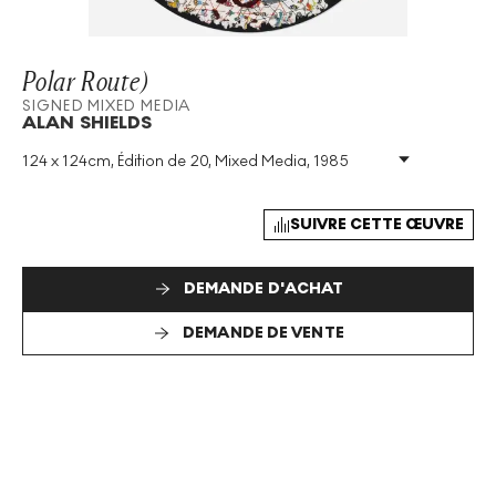
Polar Route)
SIGNED MIXED MEDIA
ALAN SHIELDS
124 x 124cm, Édition de 20, Mixed Media, 1985
Technique
:
Mixed Media
Taille De L'édition
:
20
Année
:
1985
SUIVRE CETTE ŒUVRE
Taille
:
H 124cm X W 124cm
Signé
:
Oui
DEMANDE D'ACHAT
Format
:
Signed Mixed Media
DEMANDE DE VENTE