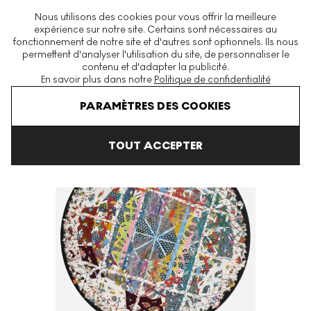
La plus grande plateforme mondiale d'estampes et éditions
Nous utilisons des cookies pour vous offrir la meilleure
modernes et contemporaines
expérience sur notre site. Certains sont nécessaires au
fonctionnement de notre site et d'autres sont optionnels. Ils nous
permettent d'analyser l'utilisation du site, de personnaliser le
contenu et d'adapter la publicité.
Menu
En savoir plus dans notre
Politique de confidentialité
Art En Vente
Alan Shields
Polar Route) Signed Mixed Media
PARAMÈTRES DES COOKIES
TOUT ACCEPTER