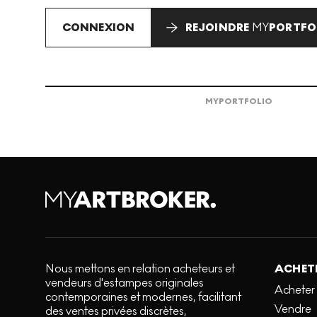
CONNEXION
REJOINDRE
MY
PORTFO
MY
PORTFOLIO
Nous mettons en relation acheteurs et
ACHETE
vendeurs d'estampes originales
Acheter
contemporaines et modernes, facilitant
Vendre
des ventes privées discrètes,