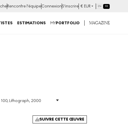
che
Rencontre l'équipe
Connexion
S'inscrire
€
EUR
EN
FR
MAGAZINE
ISTES
ESTIMATIONS
MY
PORTFOLIO
 100, Lithograph, 2000
h
Taille
:
H 80cm X W
120cm
0
Signé
:
Oui
SUIVRE CETTE ŒUVRE
Format
:
Signed Print