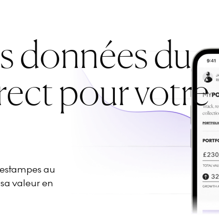
es données du
rect pour votre
d'estampes au
 sa valeur en