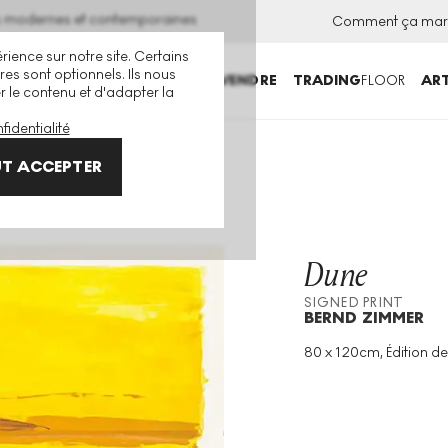
ns modernes et contemporaines
Comment ça mar
rience sur notre site. Certains
es sont optionnels. Ils nous
ACHETER
VENDRE
TRADING
FLOOR
ART
er le contenu et d'adapter la
fidentialité
T ACCEPTER
Dune
SIGNED PRINT
BERND ZIMMER
80 x 120cm, Édition de
Technique
:
Lithograp
Taille De L'édition
:
10
Année
:
2000