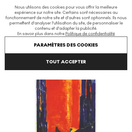
La plus grande plateforme mondiale d'estampes et éditions
Nous utilisons des cookies pour vous offrir la meilleure
modernes et contemporaines
expérience sur notre site. Certains sont nécessaires au
fonctionnement de notre site et d'autres sont optionnels. Ils nous
permettent d'analyser l'utilisation du site, de personnaliser le
contenu et d'adapter la publicité.
Menu
En savoir plus dans notre
Politique de confidentialité
Art En Vente
Bernd Zimmer
Tal II Signed Print
PARAMÈTRES DES COOKIES
TOUT ACCEPTER