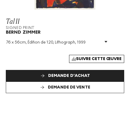
Tal II
SIGNED PRINT
BERND ZIMMER
76 x 56cm, Édition de 120, Lithograph, 1999
Technique
:
Lithograph
Taille De L'édition
:
120
Année
:
1999
SUIVRE CETTE ŒUVRE
Taille
:
H 76cm X W 56cm
Signé
:
Oui
DEMANDE D'ACHAT
Format
:
Signed Print
DEMANDE DE VENTE