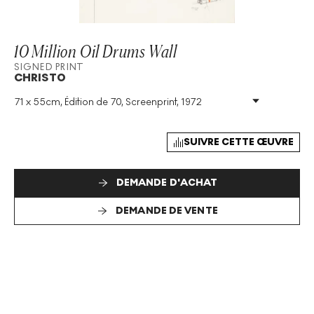
10 Million Oil Drums Wall
SIGNED PRINT
CHRISTO
71 x 55cm, Édition de 70, Screenprint, 1972
Technique
:
Screenprint
Taille De L'édition
:
70
Année
:
1972
SUIVRE CETTE ŒUVRE
Taille
:
H 71cm X W 55cm
Signé
:
Oui
DEMANDE D'ACHAT
Format
:
Signed Print
DEMANDE DE VENTE