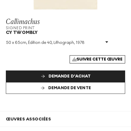
Callimachus
SIGNED PRINT
CY TWOMBLY
50 x 65cm, Édition de 40, Lithograph, 1978
Technique
:
Lithograph
Taille De L'édition
:
40
Année
:
1978
SUIVRE CETTE ŒUVRE
Taille
:
H 50cm X W 65cm
Signé
:
Oui
DEMANDE D'ACHAT
Format
:
Signed Print
DEMANDE DE VENTE
ŒUVRES ASSOCIÉES