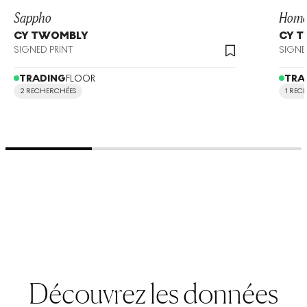
Sappho
Home
CY TWOMBLY
CY 
SIGNED PRINT
SIGNE
TRADING
FLOOR
TRA
2 RECHERCHÉES
1 REC
Découvrez les données