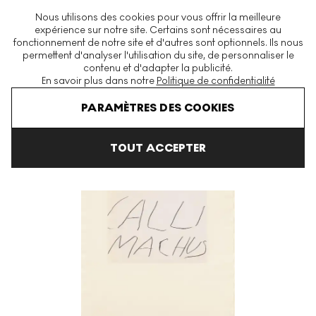
La plus grande plateforme mondiale d'estampes et éditions
Nous utilisons des cookies pour vous offrir la meilleure
modernes et contemporaines
expérience sur notre site. Certains sont nécessaires au
fonctionnement de notre site et d'autres sont optionnels. Ils nous
permettent d'analyser l'utilisation du site, de personnaliser le
contenu et d'adapter la publicité.
Menu
En savoir plus dans notre
Politique de confidentialité
Art En Vente
Cy Twombly
Five Greek Poets And A Philosopher
PARAMÈTRES DES COOKIES
TOUT ACCEPTER