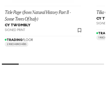
Title Page (from Natural History Part II -
Tilia
Some Trees Of Italy)
CY 
SIGNE
CY TWOMBLY
SIGNED PRINT
TRA
1 REC
TRADING
FLOOR
2 RECHERCHÉES