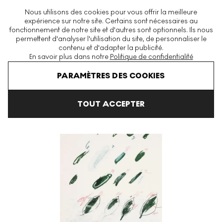
La plus grande plateforme mondiale d'estampes et éditions
Nous utilisons des cookies pour vous offrir la meilleure
modernes et contemporaines
expérience sur notre site. Certains sont nécessaires au
fonctionnement de notre site et d'autres sont optionnels. Ils nous
permettent d'analyser l'utilisation du site, de personnaliser le
contenu et d'adapter la publicité.
Menu
En savoir plus dans notre
Politique de confidentialité
Art En Vente
Cy Twombly
Natural History Part II: Some Trees Of
PARAMÈTRES DES COOKIES
TOUT ACCEPTER