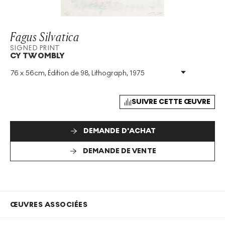
Fagus Silvatica
SIGNED PRINT
CY TWOMBLY
76 x 56cm, Édition de 98, Lithograph, 1975
Technique
:
Lithograph
Taille De L'édition
:
98
Année
:
1975
SUIVRE CETTE ŒUVRE
Taille
:
H 76cm X W 56cm
Signé
:
Oui
DEMANDE D'ACHAT
Format
:
Signed Print
DEMANDE DE VENTE
ŒUVRES ASSOCIÉES