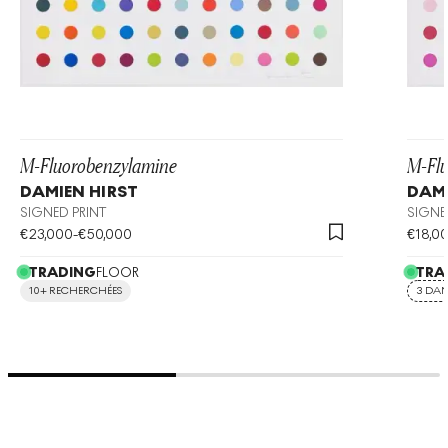
M-Fluorobenzylamine
M-Flu
DAMIEN HIRST
DAMI
SIGNED PRINT
SIGNE
€
23,000
-
€
50,000
€
18,0
TRADING
FLOOR
TRA
10+ RECHERCHÉES
3 DAN