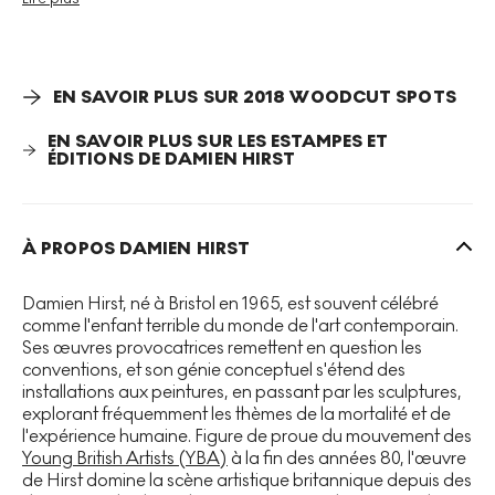
Les origines de ces œuvres célèbres remontent à 1988,
lorsque Hirst, dans la dernière phase de l'exposition
Freeze, a peint deux arrangements de taches de couleur
sur le mur de l'entrepôt, les intitulés respectivement
Edge
EN SAVOIR PLUS SUR 2018 WOODCUT SPOTS
et
Row
. L'exposition Freeze a marqué un tournant dans la
carrière de Hirst, où il a commencé à employer des
EN SAVOIR PLUS SUR LES ESTAMPES ET
assistants pour réaliser les peintures à points. Cela faisait
ÉDITIONS DE DAMIEN HIRST
partie des objectifs de l'artiste visant à créer des œuvres
qui semblaient produites mécaniquement et sans
intervention humaine.
À PROPOS DAMIEN HIRST
Hirst a dit de ces œuvres : « Créer cette structure, choisir
ces couleurs, et ne rien faire de plus. J'ai soudainement
Damien Hirst, né à Bristol en 1965, est souvent célébré
obtenu ce que je voulais. C'était juste une façon d'ancrer
comme l'enfant terrible du monde de l'art contemporain.
la joie de la couleur. » Cette série est représentative des
Ses œuvres provocatrices remettent en question les
peintures à points qui constituent certaines des œuvres
conventions, et son génie conceptuel s'étend des
les plus reconnaissables de Hirst. Il existe plus de 1000
installations aux peintures, en passant par les sculptures,
peintures à points, datant de 1986 à 2011.
explorant fréquemment les thèmes de la mortalité et de
l'expérience humaine. Figure de proue du mouvement des
Young British Artists (YBA)
à la fin des années 80, l'œuvre
de Hirst domine la scène artistique britannique depuis des