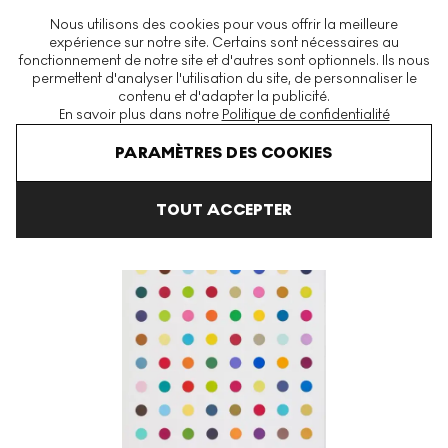
La plus grande plateforme mondiale d'estampes et éditions
Nous utilisons des cookies pour vous offrir la meilleure
modernes et contemporaines
expérience sur notre site. Certains sont nécessaires au
fonctionnement de notre site et d'autres sont optionnels. Ils nous
permettent d'analyser l'utilisation du site, de personnaliser le
contenu et d'adapter la publicité.
Menu
En savoir plus dans notre
Politique de confidentialité
Art En Vente
Damien Hirst
2018 Woodcut Spots
L-Isoleucin
PARAMÈTRES DES COOKIES
TOUT ACCEPTER