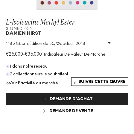
L-Isoleucine Methyl Ester
SIGNED PRINT
DAMIEN HIRST
118 x 86cm, Édition de 55, Woodcut, 2018
Technique
:
Woodcut
Taille De L'édition
:
55
€
25,000
-
€
35,000
Indicateur De Valeur De Marché
Année
:
2018
Taille
:
H 118cm X W 86cm
1 dans notre réseau
Signé
:
Oui
2 collectionneurs le souhaitent
Format
:
Signed Print
SUIVRE CETTE ŒUVRE
Voir l'activité du marché
DEMANDE D'ACHAT
DEMANDE DE VENTE