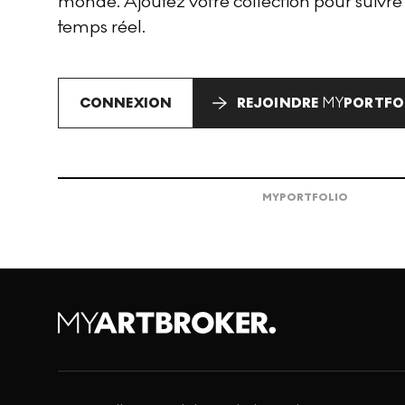
monde. Ajoutez votre collection pour suivre
temps réel.
CONNEXION
REJOINDRE
MY
PORTFO
MY
PORTFOLIO