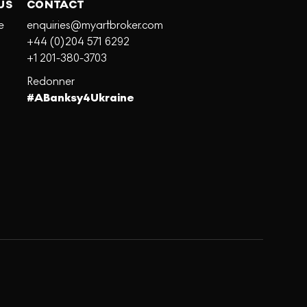
US
CONTACT
e
enquiries@myartbroker.com
+44 (0)204 571 6292
+1 201-380-3703
Redonner
#ABanksy4Ukraine