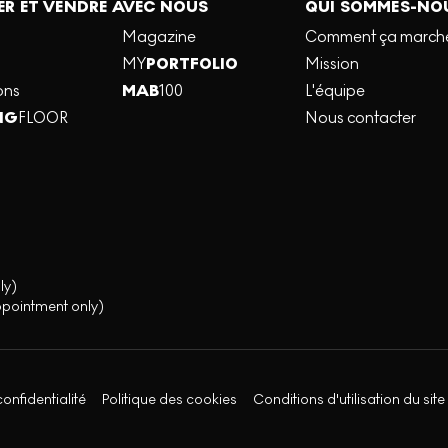
R ET VENDRE AVEC NOUS
QUI SOMMES-NO
Magazine
Comment ça march
MY
PORTFOLIO
Mission
ons
MAB
100
L'équipe
NG
FLOOR
Nous contacter
ly)
ppointment only)
confidentialité
Politique des cookies
Conditions d'utilisation du site