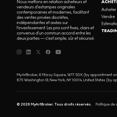
Nous mettons en relation acheteurs et
ACHETE
vendeurs d'estampes originales
Acheter
contemporaines et modernes, facilitant
Vendre
des ventes privées discrètes,
indépendantes et axées sur
Estimati
l'investissement. Les prix sont fixes, clairs et
TRADI
convenus d'un commun accord entre les
deux parties — c'est simple, sûr et sécurisé.
MyArtBroker, 6 Fitzroy Square, W1T 5DX (by appointment on
875 Washington St, New York, NY 10014, United States (by a
© 2026 MyArtBroker. Tous droits réservés.
Politique de 