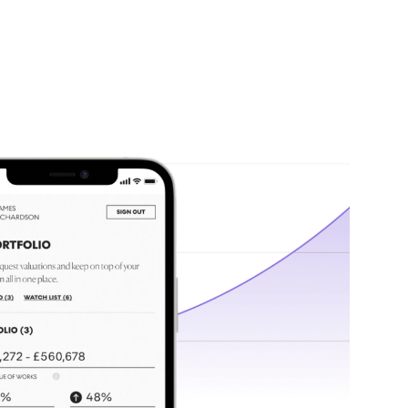
S
pa
Suivez
des por
pièces