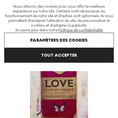
La plus grande plateforme mondiale d'estampes et éditions
Nous utilisons des cookies pour vous offrir la meilleure
modernes et contemporaines
expérience sur notre site. Certains sont nécessaires au
fonctionnement de notre site et d'autres sont optionnels. Ils nous
permettent d'analyser l'utilisation du site, de personnaliser le
contenu et d'adapter la publicité.
Menu
En savoir plus dans notre
Politique de confidentialité
Art En Vente
Harland Miller
Penguin Prints
Love, A Decisive 
PARAMÈTRES DES COOKIES
TOUT ACCEPTER