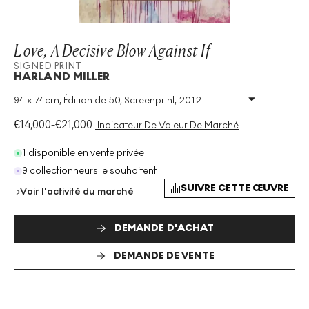
Love, A Decisive Blow Against If
SIGNED PRINT
HARLAND MILLER
94 x 74cm, Édition de 50, Screenprint, 2012
Technique
:
Screenprint
Taille De L'édition
:
50
€
14,000
-
€
21,000
Indicateur De Valeur De Marché
Année
:
2012
Taille
:
H 94cm X W 74cm
1 disponible en vente privée
Signé
:
Oui
9 collectionneurs le souhaitent
Format
:
Signed Print
SUIVRE CETTE ŒUVRE
Voir l'activité du marché
DEMANDE D'ACHAT
DEMANDE DE VENTE