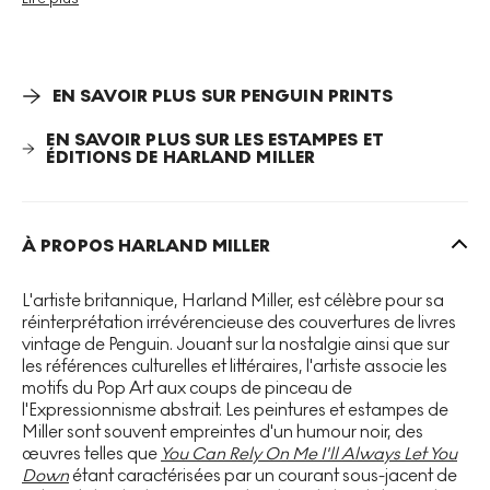
l'artiste sur les images et offrent une tournure nouvelle à
l'iconographie littéraire familière. Miller explique : « les
gens lisent avant de pouvoir s'en empêcher ». Il poursuit : «
on pouvait vraiment dire tout ce que l'on voulait sur le
panneau central, car les gens sont déjà habitués à la
EN SAVOIR PLUS SUR PENGUIN PRINTS
forme du livre Penguin ; de ce fait, le texte avait plus de
poids que la peinture. »
EN SAVOIR PLUS SUR LES ESTAMPES ET
ÉDITIONS DE HARLAND MILLER
Love, A Decisive Blow Against If
est une phrase
provocatrice qui barre l'œuvre, une déclaration qui en dit
long en suggérant de ne pas vivre selon le principe du « et
À PROPOS HARLAND MILLER
si ? ». Les titres, selon Miller, proviennent de « nulle part en
particulier. Partout, n'importe où. » Les titres sont souvent
L'artiste britannique, Harland Miller, est célèbre pour sa
provocants ou poignants, subversivement
réinterprétation irrévérencieuse des couvertures de livres
sociopolitiques, faisant parfois référence à l'auteur
vintage de Penguin. Jouant sur la nostalgie ainsi que sur
original, tandis qu'à d'autres moments, comme dans
Love,
les références culturelles et littéraires, l'artiste associe les
A Decisive Blow Against If
, ils citent ouvertement Miller lui-
motifs du Pop Art aux coups de pinceau de
même comme leur créateur. Parfois, les titres rappellent
l'Expressionnisme abstrait. Les peintures et estampes de
des phrases issues de la culture populaire, provoquant un
Miller sont souvent empreintes d'un humour noir, des
écho de familiarité lointaine. Il préfère que le spectateur se
œuvres telles que
You Can Rely On Me I'll Always Let You
connecte personnellement aux phrases et tire ses propres
Down
étant caractérisées par un courant sous-jacent de
interprétations individuelles, plutôt que d'imposer son