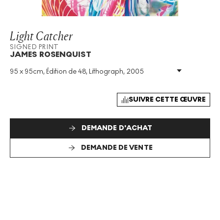
Light Catcher
SIGNED PRINT
JAMES ROSENQUIST
95 x 95cm, Édition de 48, Lithograph, 2005
Technique
:
Lithograph
Taille De L'édition
:
48
Année
:
2005
SUIVRE CETTE ŒUVRE
Taille
:
H 95cm X W 95cm
Signé
:
Oui
DEMANDE D'ACHAT
Format
:
Signed Print
DEMANDE DE VENTE