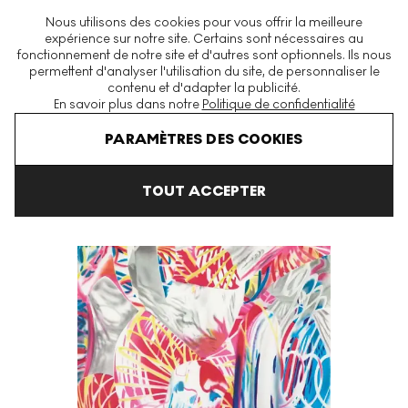
La plus grande plateforme mondiale d'estampes et éditions
Nous utilisons des cookies pour vous offrir la meilleure
modernes et contemporaines
expérience sur notre site. Certains sont nécessaires au
fonctionnement de notre site et d'autres sont optionnels. Ils nous
permettent d'analyser l'utilisation du site, de personnaliser le
contenu et d'adapter la publicité.
Menu
En savoir plus dans notre
Politique de confidentialité
Art En Vente
James Rosenquist
Light Catcher Signed Print
PARAMÈTRES DES COOKIES
TOUT ACCEPTER