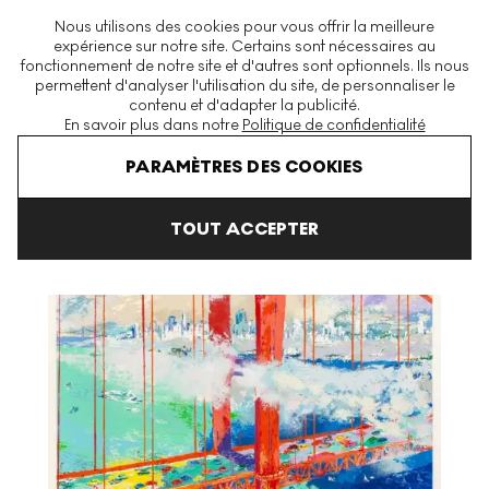
La plus grande plateforme mondiale d'estampes et éditions
Nous utilisons des cookies pour vous offrir la meilleure
modernes et contemporaines
expérience sur notre site. Certains sont nécessaires au
fonctionnement de notre site et d'autres sont optionnels. Ils nous
permettent d'analyser l'utilisation du site, de personnaliser le
contenu et d'adapter la publicité.
Menu
En savoir plus dans notre
Politique de confidentialité
Art En Vente
LeRoy Neiman
San Francisco By Day Signed Print
PARAMÈTRES DES COOKIES
TOUT ACCEPTER