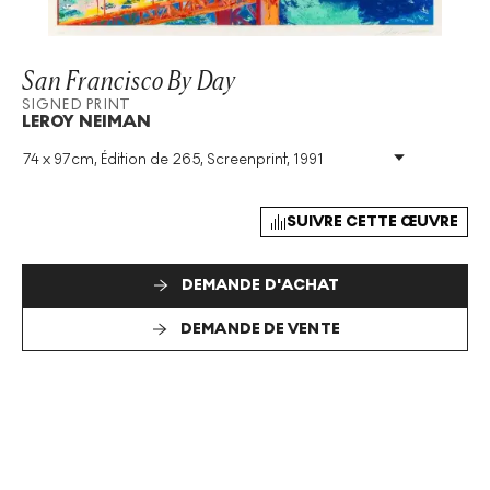
San Francisco By Day
SIGNED PRINT
LEROY NEIMAN
74 x 97cm, Édition de 265, Screenprint, 1991
Technique
:
Screenprint
Taille De L'édition
:
265
Année
:
1991
SUIVRE CETTE ŒUVRE
Taille
:
H 74cm X W 97cm
Signé
:
Oui
DEMANDE D'ACHAT
Format
:
Signed Print
DEMANDE DE VENTE