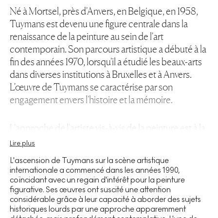
Né à Mortsel, près d'Anvers, en Belgique, en 1958,
Tuymans est devenu une figure centrale dans la
renaissance de la peinture au sein de l'art
contemporain. Son parcours artistique a débuté à la
fin des années 1970, lorsqu'il a étudié les beaux-arts
dans diverses institutions à Bruxelles et à Anvers.
L'œuvre de Tuymans se caractérise par son
engagement envers l'histoire et la mémoire.
L'approche de l'artiste vis-à-vis de la peinture est à la
fois conceptuelle et enracinée dans l'histoire du
Lire plus
médium. Tuymans travaille souvent à partir
L'ascension de Tuymans sur la scène artistique
d'imagerie existante, transformant des
internationale a commencé dans les années 1990,
photographies, des images tirées de films et d'autres
coïncidant avec un regain d'intérêt pour la peinture
figurative. Ses œuvres ont suscité une attention
sources visuelles en tableaux qui sont à la fois
considérable grâce à leur capacité à aborder des sujets
familiers et troublants. Sa palette de couleurs
historiques lourds par une approche apparemment
sourdes et ses compositions épurées dissimulent