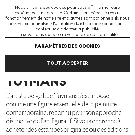
La plus grande plateforme mondiale d'estampes et éditions
Nous utilisons des cookies pour vous offrir la meilleure
modernes et contemporaines
expérience sur notre site. Certains sont nécessaires au
fonctionnement de notre site et d'autres sont optionnels. Ils nous
permettent d'analyser l'utilisation du site, de personnaliser le
contenu et d'adapter la publicité.
Menu
En savoir plus dans notre
Politique de confidentialité
Art En Vente
Luc Tuymans
PARAMÈTRES DES COOKIES
TOUT ACCEPTER
LUC
TUYMANS
L'artiste belge Luc Tuymans s'est imposé
comme une figure essentielle de la peinture
contemporaine, reconnu pour son approche
distinctive de l'art figuratif. Si vous cherchez à
acheter des estampes originales ou des éditions