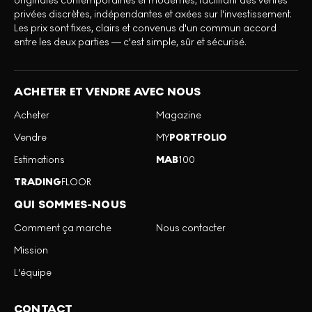
originales contemporaines et modernes, facilitant des ventes
privées discrètes, indépendantes et axées sur l'investissement.
Les prix sont fixes, clairs et convenus d'un commun accord
entre les deux parties — c'est simple, sûr et sécurisé.
ACHETER ET VENDRE AVEC NOUS
Acheter
Magazine
Vendre
MY
PORTFOLIO
Estimations
MAB
100
TRADING
FLOOR
QUI SOMMES-NOUS
Comment ça marche
Nous contacter
Mission
L'équipe
CONTACT