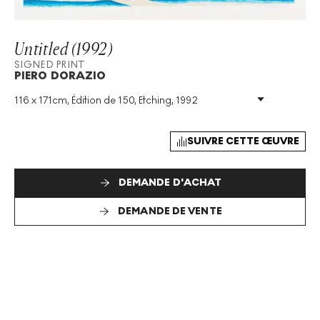
Untitled (1992)
SIGNED PRINT
PIERO DORAZIO
116 x 171cm, Édition de 150, Etching, 1992
Technique
:
Etching
Taille De L'édition
:
150
Année
:
1992
SUIVRE CETTE ŒUVRE
Taille
:
H 116cm X W 171cm
Signé
:
Oui
DEMANDE D'ACHAT
Format
:
Signed Print
DEMANDE DE VENTE