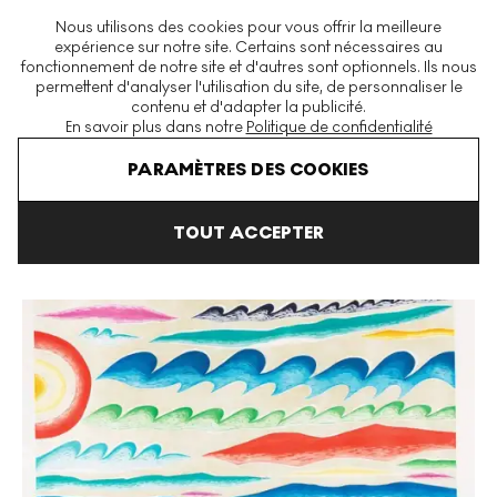
La plus grande plateforme mondiale d'estampes et éditions
Nous utilisons des cookies pour vous offrir la meilleure
modernes et contemporaines
expérience sur notre site. Certains sont nécessaires au
fonctionnement de notre site et d'autres sont optionnels. Ils nous
permettent d'analyser l'utilisation du site, de personnaliser le
contenu et d'adapter la publicité.
Menu
En savoir plus dans notre
Politique de confidentialité
Art En Vente
Piero Dorazio
Untitled (1992) Signed Print
PARAMÈTRES DES COOKIES
TOUT ACCEPTER