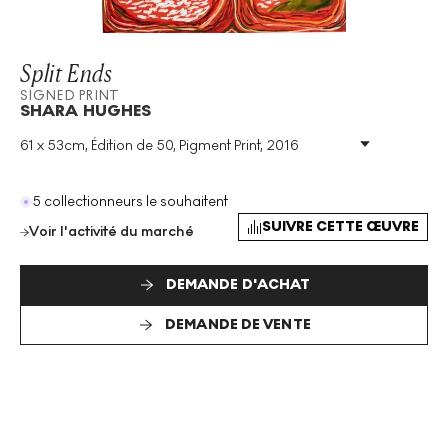
Split Ends
SIGNED PRINT
SHARA HUGHES
61 x 53cm, Édition de 50, Pigment Print, 2016
Technique
:
Pigment Print
Taille De L'édition
:
50
Année
:
2016
5 collectionneurs le souhaitent
Taille
:
H 61cm X W 53cm
SUIVRE CETTE ŒUVRE
Voir l'activité du marché
Signé
:
Oui
Format
:
Signed Print
DEMANDE D'ACHAT
DEMANDE DE VENTE