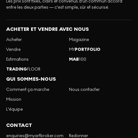
Les prix sont fixes, clairs et convenus d'un commun accord
entre les deux parties — c'est simple, sûr et sécurisé.
ACHETER ET VENDRE AVEC NOUS
Acheter
Magazine
Vendre
MY
PORTFOLIO
Estimations
MAB
100
TRADING
FLOOR
QUI SOMMES-NOUS
Comment ça marche
Nous contacter
Mission
L'équipe
CONTACT
enquiries@myartbroker.com
Redonner