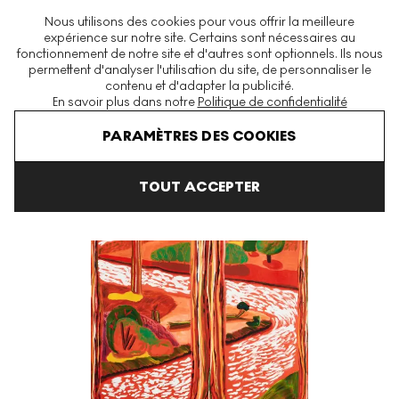
La plus grande plateforme mondiale d'estampes et éditions
Nous utilisons des cookies pour vous offrir la meilleure
modernes et contemporaines
expérience sur notre site. Certains sont nécessaires au
fonctionnement de notre site et d'autres sont optionnels. Ils nous
permettent d'analyser l'utilisation du site, de personnaliser le
contenu et d'adapter la publicité.
Menu
En savoir plus dans notre
Politique de confidentialité
Art En Vente
Shara Hughes
Split Ends Signed Print
PARAMÈTRES DES COOKIES
TOUT ACCEPTER