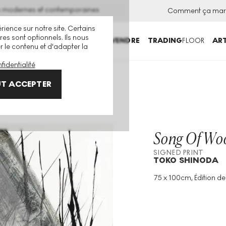
ns modernes et contemporaines
Comment ça mar
rience sur notre site. Certains
es sont optionnels. Ils nous
ACHETER
VENDRE
TRADING
FLOOR
ART
er le contenu et d'adapter la
fidentialité
T ACCEPTER
Song Of Wo
SIGNED PRINT
TOKO SHINODA
75 x 100cm, Édition de
Technique
:
Lithograp
Taille De L'édition
:
30
Année
:
1988