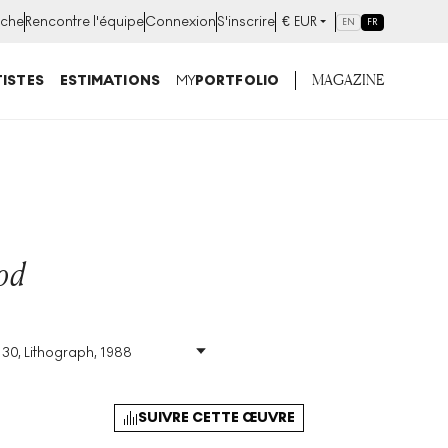
che
Rencontre l'équipe
Connexion
S'inscrire
€
EUR
EN
FR
MAGAZINE
ISTES
ESTIMATIONS
MY
PORTFOLIO
od
 30, Lithograph, 1988
h
Taille
:
H 75cm X W
100cm
Signé
:
Oui
SUIVRE CETTE ŒUVRE
Format
:
Signed Print