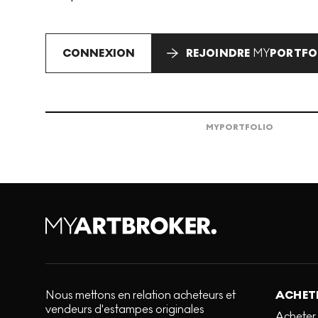
CONNEXION
REJOINDRE
MY
PORTFO
MY
PORTFOLIO
Nous mettons en relation acheteurs et
ACHETE
vendeurs d'estampes originales
Acheter