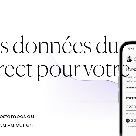
es données du
rect pour votre
d'estampes au
 sa valeur en