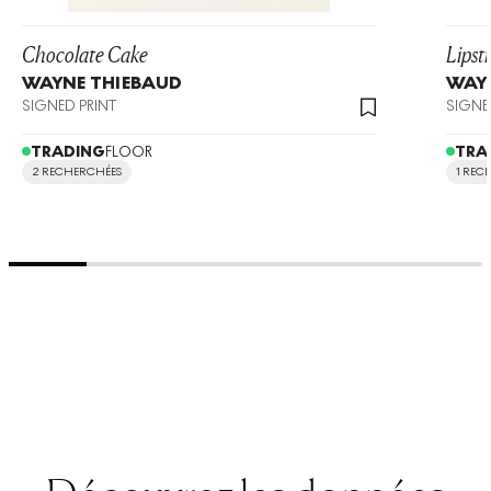
Chocolate Cake
Lipsti
WAYNE THIEBAUD
WAY
SIGNED PRINT
SIGNE
TRADING
FLOOR
TRA
2 RECHERCHÉES
1 REC