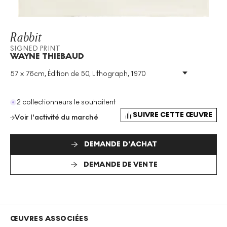
Rabbit
SIGNED PRINT
WAYNE THIEBAUD
57 x 76cm, Édition de 50, Lithograph, 1970
Technique
:
Lithograph
Taille De L'édition
:
50
Année
:
1970
2 collectionneurs le souhaitent
Taille
:
H 57cm X W 76cm
SUIVRE CETTE ŒUVRE
Voir l'activité du marché
Signé
:
Oui
Format
:
Signed Print
DEMANDE D'ACHAT
DEMANDE DE VENTE
ŒUVRES ASSOCIÉES