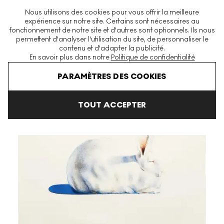
La plus grande plateforme mondiale d'estampes et éditions
Nous utilisons des cookies pour vous offrir la meilleure
modernes et contemporaines
expérience sur notre site. Certains sont nécessaires au
fonctionnement de notre site et d'autres sont optionnels. Ils nous
permettent d'analyser l'utilisation du site, de personnaliser le
contenu et d'adapter la publicité.
Menu
En savoir plus dans notre
Politique de confidentialité
Art En Vente
Wayne Thiebaud
Seven Still Lifes And A Rabbit
PARAMÈTRES DES COOKIES
TOUT ACCEPTER