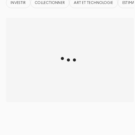
INVESTIR
COLLECTIONNER
ART ET TECHNOLOGIE
ESTIMA