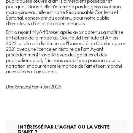
public quelle œuvre d'art ils aimeraient posséder et
pourquoi. Quand elle n'interroge pas les gens avec son
micro-pinceau, elle est notre Responsable Contenu et
Éditorial, concevant du contenu pour notre public
d'amateurs d'art et de collectionneurs.
Erin a rejoint MyArtBroker après avoir obtenu sa maîtrise
en histoire de la mode au Courtauld Institute of Art en
2022, et elle est diplômée de l'Université de Cambridge en
2021 avec une licence en histoire de l'art. Ayant
précédemment travaillé avec des galeries et des
publications d'art, Erin nous apporte sa passion pour la
narration et pour rendre le monde de l'art et son marché
accessibles et amusants.
Dernière mise à jour
4 Jun 2026
INTÉRESSÉ PAR L'ACHAT OU LA VENTE
D'ART ?