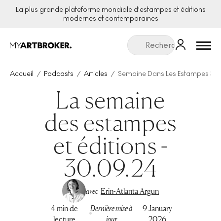
La plus grande plateforme mondiale d'estampes et éditions
modernes et contemporaines
Menu
Accueil
Podcasts
Articles
Semaine Dans Les Estampes 30
La semaine
des estampes
et éditions -
30.09.24
avec
Erin-Atlanta Argun
4 min de
Dernière mise à
9 January
lecture
jour
2026