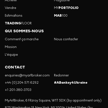
Acheter
Magazine
Vendre
MY
PORTFOLIO
Estimations
MAB
100
TRADING
FLOOR
QUI SOMMES-NOUS
Comment ça marche
Nous contacter
Mission
L'équipe
CONTACT
enquiries@myartbroker.com
Redonner
+44 (0)204 571 6292
#ABanksy4Ukraine
+1 201-380-3703
MyArtBroker, 6 Fitzroy Square, W1T 5DX (by appointment only)
875 Washington St, New York, NY 10014, United States (by