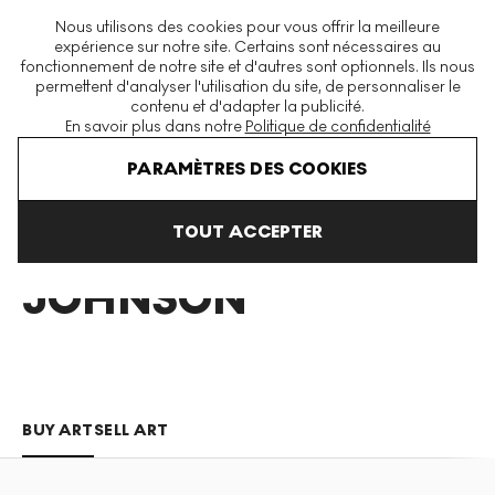
La plus grande plateforme mondiale d'estampes et éditions
Nous utilisons des cookies pour vous offrir la meilleure
modernes et contemporaines
expérience sur notre site. Certains sont nécessaires au
fonctionnement de notre site et d'autres sont optionnels. Ils nous
permettent d'analyser l'utilisation du site, de personnaliser le
contenu et d'adapter la publicité.
Menu
En savoir plus dans notre
Politique de confidentialité
Art En Vente
Aaron Johnson
PARAMÈTRES DES COOKIES
TOUT ACCEPTER
AARON
JOHNSON
BUY ART
SELL ART