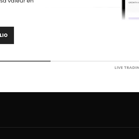
 sa valeur en
LIO
LIVE TRADI