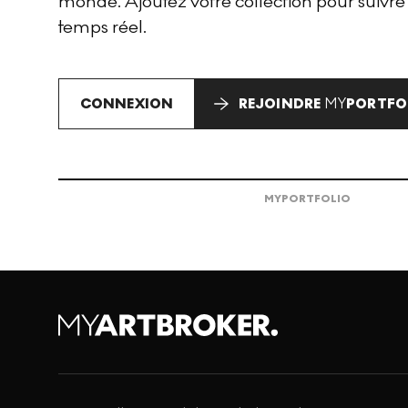
monde. Ajoutez votre collection pour suivre
temps réel.
CONNEXION
REJOINDRE
MY
PORTFO
MY
PORTFOLIO