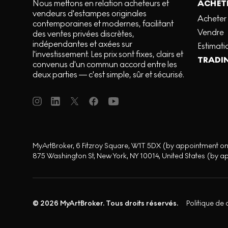
Nous mettons en relation acheteurs et
ACHETE
vendeurs d'estampes originales
Acheter
contemporaines et modernes, facilitant
Vendre
des ventes privées discrètes,
indépendantes et axées sur
Estimati
l'investissement. Les prix sont fixes, clairs et
TRADI
convenus d'un commun accord entre les
deux parties — c'est simple, sûr et sécurisé.
MyArtBroker, 6 Fitzroy Square, W1T 5DX (by appointment on
875 Washington St, New York, NY 10014, United States (by a
© 2026 MyArtBroker. Tous droits réservés.
Politique de 