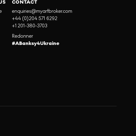
US
CONTACT
e
enquiries@myartbroker.com
+44 (0)204 571 6292
+1 201-380-3703
Redonner
#ABanksy4Ukraine