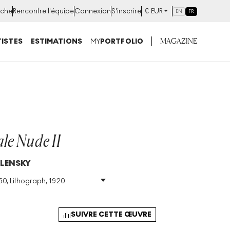
che
Rencontre l'équipe
Connexion
S'inscrire
€
EUR
EN
FR
MAGAZINE
ISTES
ESTIMATIONS
MY
PORTFOLIO
le Nude II
LENSKY
50, Lithograph, 1920
h
Taille
:
H 48cm X W
26cm
Signé
:
Oui
SUIVRE CETTE ŒUVRE
Format
:
Signed Print