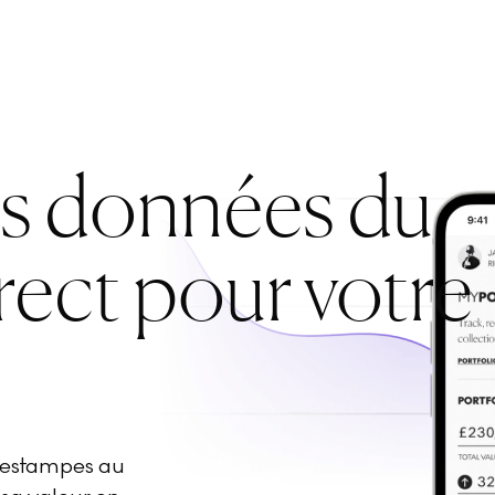
es données du
rect pour votre
d'estampes au