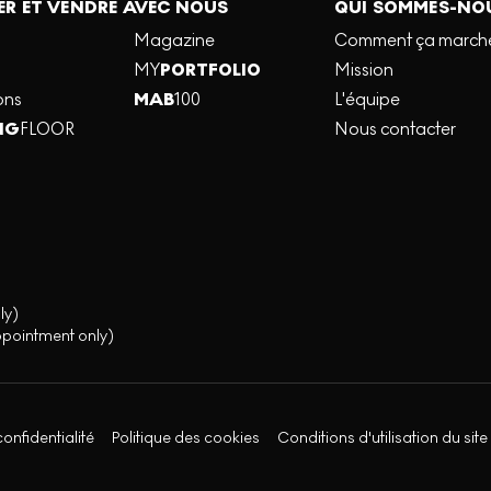
R ET VENDRE AVEC NOUS
QUI SOMMES-NO
Magazine
Comment ça march
MY
PORTFOLIO
Mission
ons
MAB
100
L'équipe
NG
FLOOR
Nous contacter
ly)
ppointment only)
confidentialité
Politique des cookies
Conditions d'utilisation du site