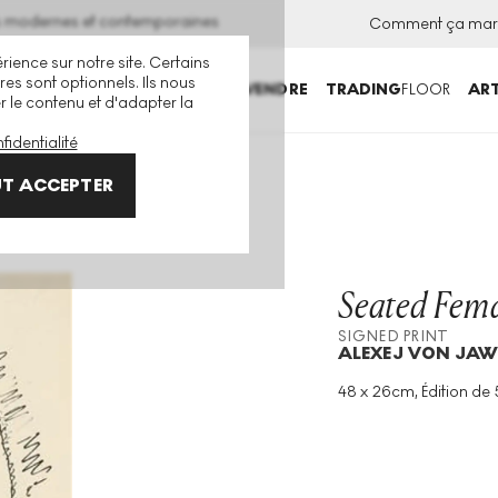
ns modernes et contemporaines
Comment ça mar
rience sur notre site. Certains
es sont optionnels. Ils nous
ACHETER
VENDRE
TRADING
FLOOR
ART
er le contenu et d'adapter la
fidentialité
II Signed Print
T ACCEPTER
Seated Fema
SIGNED PRINT
ALEXEJ VON JAW
48 x 26cm, Édition de 
Technique
:
Lithograp
Taille De L'édition
:
50
Année
:
1920