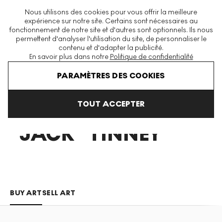
La plus grande plateforme mondiale d'estampes et éditions
Nous utilisons des cookies pour vous offrir la meilleure
modernes et contemporaines
expérience sur notre site. Certains sont nécessaires au
fonctionnement de notre site et d'autres sont optionnels. Ils nous
permettent d'analyser l'utilisation du site, de personnaliser le
contenu et d'adapter la publicité.
Menu
En savoir plus dans notre
Politique de confidentialité
Art En Vente
Charles Jack Tinney
PARAMÈTRES DES COOKIES
TOUT ACCEPTER
CHARLES
"JACK" TINNEY
BUY ART
SELL ART