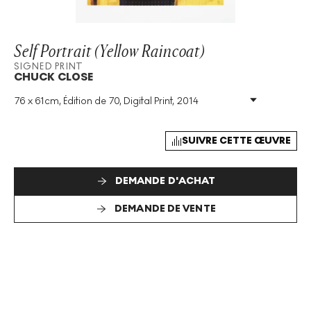
Self Portrait (Yellow Raincoat)
SIGNED PRINT
CHUCK CLOSE
76 x 61cm, Édition de 70, Digital Print, 2014
Technique
:
Digital Print
Taille De L'édition
:
70
Année
:
2014
SUIVRE CETTE ŒUVRE
Taille
:
H 76cm X W 61cm
Signé
:
Oui
DEMANDE D'ACHAT
Format
:
Signed Print
DEMANDE DE VENTE