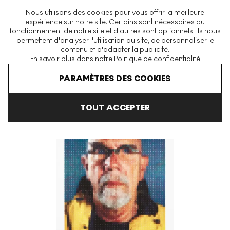
La plus grande plateforme mondiale d'estampes et éditions
Nous utilisons des cookies pour vous offrir la meilleure
modernes et contemporaines
expérience sur notre site. Certains sont nécessaires au
fonctionnement de notre site et d'autres sont optionnels. Ils nous
permettent d'analyser l'utilisation du site, de personnaliser le
contenu et d'adapter la publicité.
Menu
En savoir plus dans notre
Politique de confidentialité
Art En Vente
Chuck Close
Self Portrait (Yellow Raincoat) Signe
PARAMÈTRES DES COOKIES
TOUT ACCEPTER