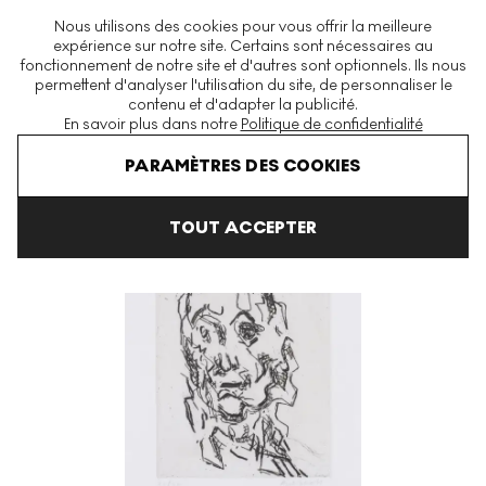
La plus grande plateforme mondiale d'estampes et éditions
Nous utilisons des cookies pour vous offrir la meilleure
modernes et contemporaines
expérience sur notre site. Certains sont nécessaires au
fonctionnement de notre site et d'autres sont optionnels. Ils nous
permettent d'analyser l'utilisation du site, de personnaliser le
contenu et d'adapter la publicité.
Menu
En savoir plus dans notre
Politique de confidentialité
Art En Vente
Frank Auerbach
Ruth (H. 30) Signed Print
PARAMÈTRES DES COOKIES
TOUT ACCEPTER