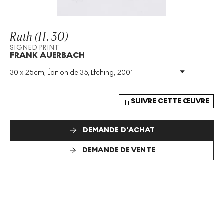
Ruth (H. 30)
SIGNED PRINT
FRANK AUERBACH
30 x 25cm, Édition de 35, Etching, 2001
Technique
:
Etching
Taille De L'édition
:
35
Année
:
2001
SUIVRE CETTE ŒUVRE
Taille
:
H 30cm X W 25cm
Signé
:
Oui
DEMANDE D'ACHAT
Format
:
Signed Print
DEMANDE DE VENTE