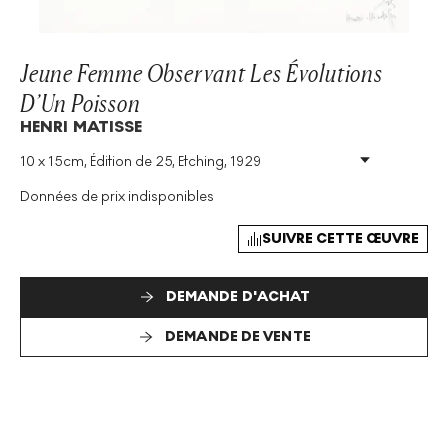
Jeune Femme Observant Les Évolutions
D’Un Poisson
HENRI MATISSE
10 x 15cm, Édition de 25, Etching, 1929
Technique
:
Etching
Taille De L'édition
:
25
Données de prix indisponibles
Année
:
1929
Taille
:
H 10cm X W 15cm
SUIVRE CETTE ŒUVRE
Signé
:
Oui
DEMANDE D'ACHAT
DEMANDE DE VENTE