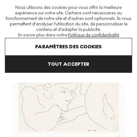
La plus grande plateforme mondiale d'estampes et éditions
Nous utilisons des cookies pour vous offrir la meilleure
modernes et contemporaines
expérience sur notre site. Certains sont nécessaires au
fonctionnement de notre site et d'autres sont optionnels. Ils nous
permettent d'analyser l'utilisation du site, de personnaliser le
contenu et d'adapter la publicité.
Menu
En savoir plus dans notre
Politique de confidentialité
Art En Vente
Henri Matisse
Jeune Femme Observant Les Évolut
PARAMÈTRES DES COOKIES
TOUT ACCEPTER