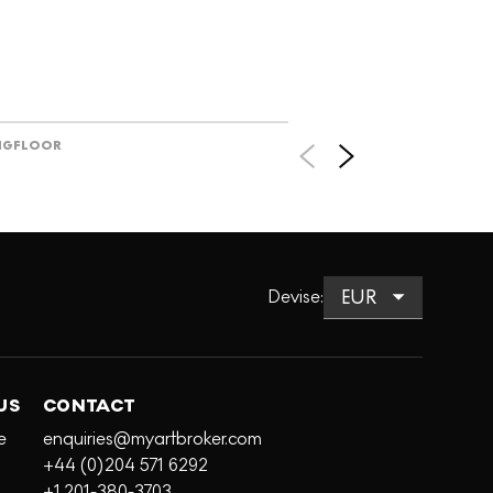
NG
FLOOR
Devise
:
US
CONTACT
e
enquiries@myartbroker.com
+44 (0)204 571 6292
+1 201-380-3703