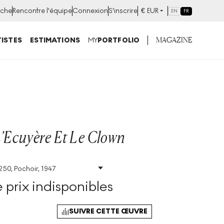
che
Rencontre l'équipe
Connexion
S'inscrire
€
EUR
EN
FR
MAGAZINE
ISTES
ESTIMATIONS
MY
PORTFOLIO
L’Ecuyère Et Le Clown
250, Pochoir, 1947
Taille
:
H 42cm X W
65cm
prix indisponibles
0
Signé
:
Non
SUIVRE CETTE ŒUVRE