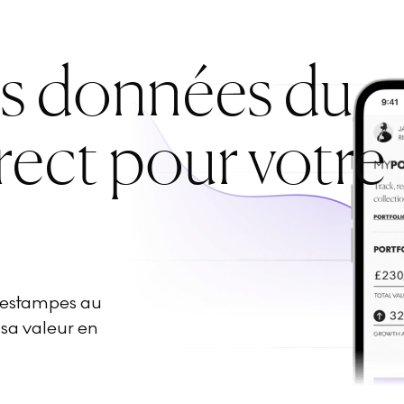
es données du
rect pour votre
d'estampes au
 sa valeur en