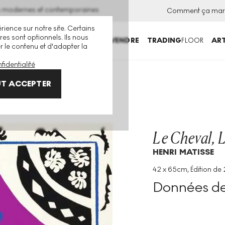
ns modernes et contemporaines
Comment ça mar
rience sur notre site. Certains
es sont optionnels. Ils nous
ACHETER
VENDRE
TRADING
FLOOR
ART
er le contenu et d'adapter la
fidentialité
Clown undefined
T ACCEPTER
Le Cheval, 
HENRI MATISSE
42 x 65cm, Édition de 
Technique
:
Pochoir
Données de 
Taille De L'édition
:
25
Année
:
1947