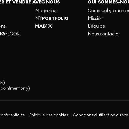
R ET VENDRE AVEC NOUS
QUI SOMMES-NO
Magazine
Comment ça march
MY
PORTFOLIO
Mission
ons
MAB
100
L'équipe
NG
FLOOR
Nous contacter
ly)
ppointment only)
confidentialité
Politique des cookies
Conditions d'utilisation du site