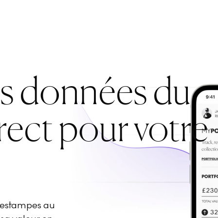
es données du
rect pour votre
d'estampes au