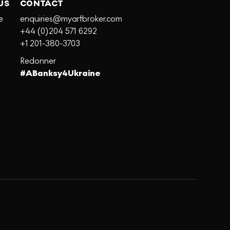
US
CONTACT
e
enquiries@myartbroker.com
+44 (0)204 571 6292
+1 201-380-3703
Redonner
#ABanksy4Ukraine