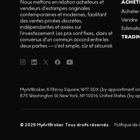
Nous mettons en relation acheteurs et
ACHETE
vendeurs d'estampes originales
Acheter
contemporaines et modernes, facilitant
Vendre
des ventes privées discrètes,
indépendantes et axées sur
Estimati
l'investissement. Les prix sont fixes, clairs et
TRADI
convenus d'un commun accord entre les
deux parties — c'est simple, sûr et sécurisé.
MyArtBroker, 6 Fitzroy Square, W1T 5DX (by appointment on
875 Washington St, New York, NY 10014, United States (by a
© 2026 MyArtBroker. Tous droits réservés.
Politique de 