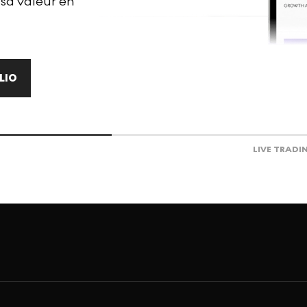
 sa valeur en
LIO
LIVE TRADI