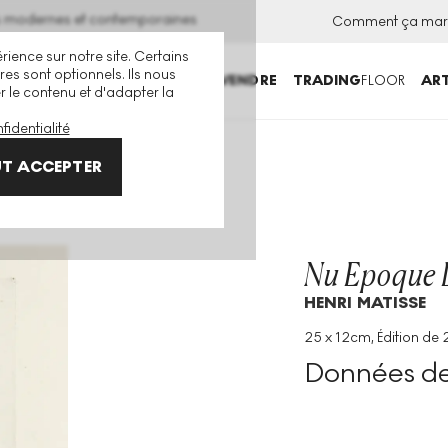
ns modernes et contemporaines
Comment ça mar
rience sur notre site. Certains
es sont optionnels. Ils nous
ACHETER
VENDRE
TRADING
FLOOR
ART
er le contenu et d'adapter la
fidentialité
ne undefined
T ACCEPTER
Nu Epoque 
HENRI MATISSE
25 x 12cm, Édition de 2
Technique
:
Etching
Données de 
Taille De L'édition
:
25
Année
:
1929