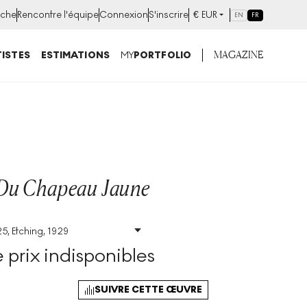
che
Rencontre l'équipe
Connexion
S'inscrire
€
EUR
EN
FR
MAGAZINE
ISTES
ESTIMATIONS
MY
PORTFOLIO
Du Chapeau Jaune
5, Etching, 1929
Taille
:
H 25cm X W
12cm
prix indisponibles
Signé
:
Oui
SUIVRE CETTE ŒUVRE