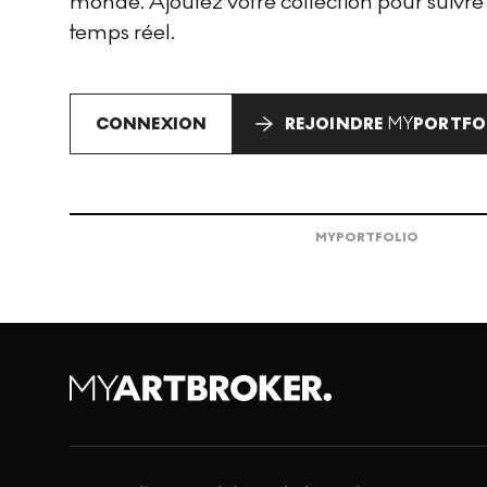
monde. Ajoutez votre collection pour suivre
temps réel.
CONNEXION
REJOINDRE
MY
PORTFO
MY
PORTFOLIO