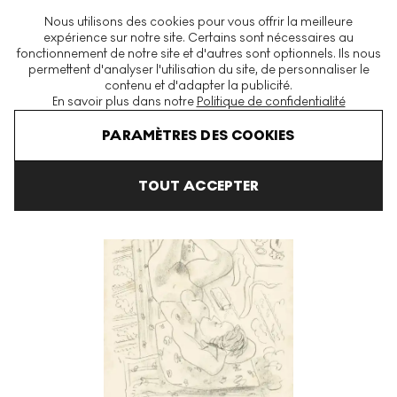
La plus grande plateforme mondiale d'estampes et éditions
Nous utilisons des cookies pour vous offrir la meilleure
modernes et contemporaines
expérience sur notre site. Certains sont nécessaires au
fonctionnement de notre site et d'autres sont optionnels. Ils nous
permettent d'analyser l'utilisation du site, de personnaliser le
contenu et d'adapter la publicité.
Menu
En savoir plus dans notre
Politique de confidentialité
Art En Vente
Henri Matisse
Nu Renversé Près D'Une Table Loui
PARAMÈTRES DES COOKIES
TOUT ACCEPTER