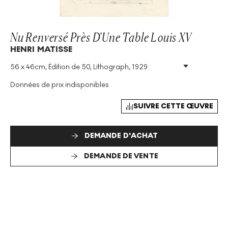
Nu Renversé Près D'Une Table Louis XV
HENRI MATISSE
56 x 46cm, Édition de 50, Lithograph, 1929
Technique
:
Lithograph
Taille De L'édition
:
50
Données de prix indisponibles
Année
:
1929
Taille
:
H 56cm X W 46cm
SUIVRE CETTE ŒUVRE
Signé
:
Oui
DEMANDE D'ACHAT
DEMANDE DE VENTE