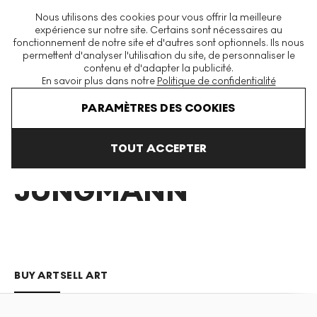
La plus grande plateforme mondiale d'estampes et éditions
Nous utilisons des cookies pour vous offrir la meilleure
modernes et contemporaines
expérience sur notre site. Certains sont nécessaires au
fonctionnement de notre site et d'autres sont optionnels. Ils nous
permettent d'analyser l'utilisation du site, de personnaliser le
contenu et d'adapter la publicité.
Menu
En savoir plus dans notre
Politique de confidentialité
Art En Vente
Ina Jungmann
PARAMÈTRES DES COOKIES
TOUT ACCEPTER
INA
JUNGMANN
BUY ART
SELL ART