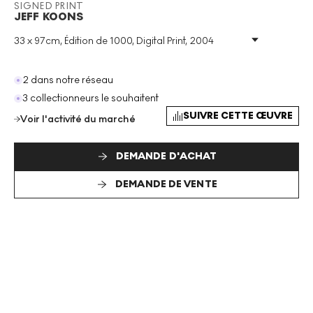
SIGNED PRINT
JEFF KOONS
33 x 97cm, Édition de 1000, Digital Print, 2004
Technique
:
Digital Print
Taille De L'édition
:
1000
Année
:
2004
2 dans notre réseau
Taille
:
H 33cm X W 97cm
3 collectionneurs le souhaitent
Signé
:
Oui
SUIVRE CETTE ŒUVRE
Voir l'activité du marché
Format
:
Signed Print
DEMANDE D'ACHAT
DEMANDE DE VENTE