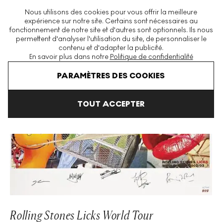
La plus grande plateforme mondiale d'estampes et éditions
Nous utilisons des cookies pour vous offrir la meilleure
modernes et contemporaines
expérience sur notre site. Certains sont nécessaires au
fonctionnement de notre site et d'autres sont optionnels. Ils nous
permettent d'analyser l'utilisation du site, de personnaliser le
contenu et d'adapter la publicité.
Menu
En savoir plus dans notre
Politique de confidentialité
Art En Vente
Jeff Koons
Rolling Stones Licks World Tour Signed 
PARAMÈTRES DES COOKIES
TOUT ACCEPTER
Rolling Stones Licks World Tour