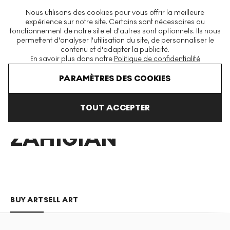
La plus grande plateforme mondiale d'estampes et éditions
Nous utilisons des cookies pour vous offrir la meilleure
modernes et contemporaines
expérience sur notre site. Certains sont nécessaires au
fonctionnement de notre site et d'autres sont optionnels. Ils nous
permettent d'analyser l'utilisation du site, de personnaliser le
contenu et d'adapter la publicité.
Menu
En savoir plus dans notre
Politique de confidentialité
Art En Vente
Jen Zahigian
PARAMÈTRES DES COOKIES
TOUT ACCEPTER
JEN
ZAHIGIAN
BUY ART
SELL ART