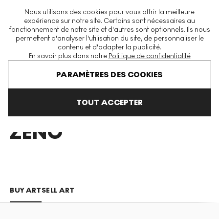
La plus grande plateforme mondiale d'estampes et éditions
Nous utilisons des cookies pour vous offrir la meilleure
modernes et contemporaines
expérience sur notre site. Certains sont nécessaires au
fonctionnement de notre site et d'autres sont optionnels. Ils nous
permettent d'analyser l'utilisation du site, de personnaliser le
contenu et d'adapter la publicité.
Menu
En savoir plus dans notre
Politique de confidentialité
Art En Vente
Jorge Zeno
PARAMÈTRES DES COOKIES
TOUT ACCEPTER
JORGE
ZENO
BUY ART
SELL ART