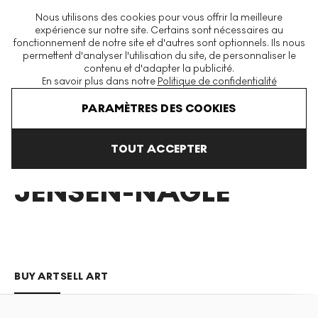
La plus grande plateforme mondiale d'estampes et éditions
Nous utilisons des cookies pour vous offrir la meilleure
modernes et contemporaines
expérience sur notre site. Certains sont nécessaires au
fonctionnement de notre site et d'autres sont optionnels. Ils nous
permettent d'analyser l'utilisation du site, de personnaliser le
contenu et d'adapter la publicité.
Menu
En savoir plus dans notre
Politique de confidentialité
Art En Vente
Joshua Jensen Nagle
PARAMÈTRES DES COOKIES
TOUT ACCEPTER
JOSHUA
JENSEN-NAGLE
BUY ART
SELL ART