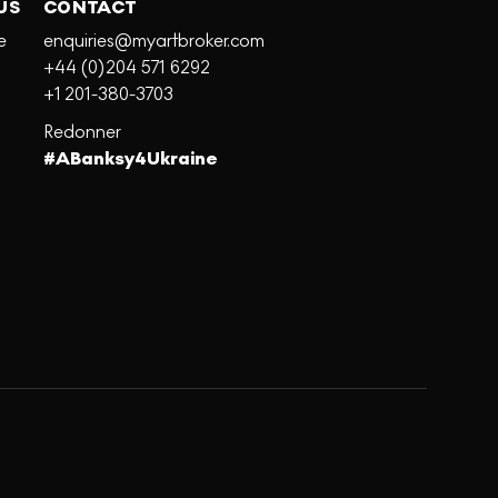
US
CONTACT
e
enquiries@myartbroker.com
+44 (0)204 571 6292
+1 201-380-3703
Redonner
#ABanksy4Ukraine