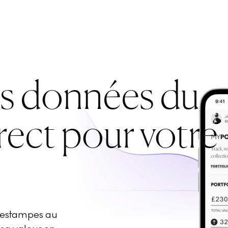
es données du
rect pour votre
d'estampes au