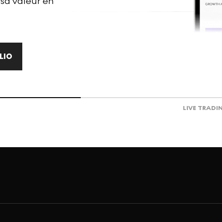
 sa valeur en
LIO
LIVE TRADI