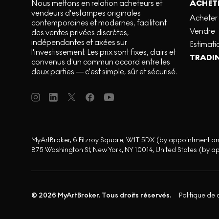
Nous mettons en relation acheteurs et
ACHETE
vendeurs d'estampes originales
Acheter
contemporaines et modernes, facilitant
Vendre
des ventes privées discrètes,
indépendantes et axées sur
Estimati
l'investissement. Les prix sont fixes, clairs et
TRADI
convenus d'un commun accord entre les
deux parties — c'est simple, sûr et sécurisé.
MyArtBroker, 6 Fitzroy Square, W1T 5DX (by appointment on
875 Washington St, New York, NY 10014, United States (by a
© 2026 MyArtBroker. Tous droits réservés.
Politique de 