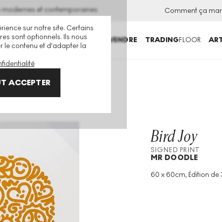
ns modernes et contemporaines
Comment ça mar
rience sur notre site. Certains
es sont optionnels. Ils nous
ACHETER
VENDRE
TRADING
FLOOR
ART
er le contenu et d'adapter la
fidentialité
T ACCEPTER
Bird Joy
SIGNED PRINT
MR DOODLE
60 x 60cm, Édition de 
Technique
:
Screenpri
Taille De L'édition
:
30
Année
:
2021