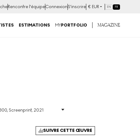
che
Rencontre l'équipe
Connexion
S'inscrire
€
EUR
EN
FR
MAGAZINE
ISTES
ESTIMATIONS
MY
PORTFOLIO
300, Screenprint, 2021
nt
Taille
:
H 60cm X W
60cm
0
Signé
:
Oui
SUIVRE CETTE ŒUVRE
Format
:
Signed Print