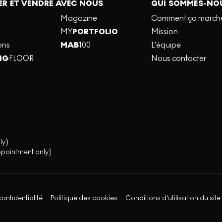
R ET VENDRE AVEC NOUS
QUI SOMMES-NO
Magazine
Comment ça march
MY
PORTFOLIO
Mission
ons
MAB
100
L'équipe
NG
FLOOR
Nous contacter
ly)
ppointment only)
confidentialité
Politique des cookies
Conditions d'utilisation du site