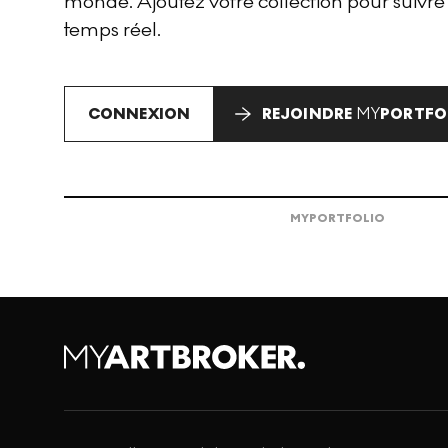
monde. Ajoutez votre collection pour suivre
temps réel.
CONNEXION
REJOINDRE
MY
PORTFO
MY
PORTFOLIO