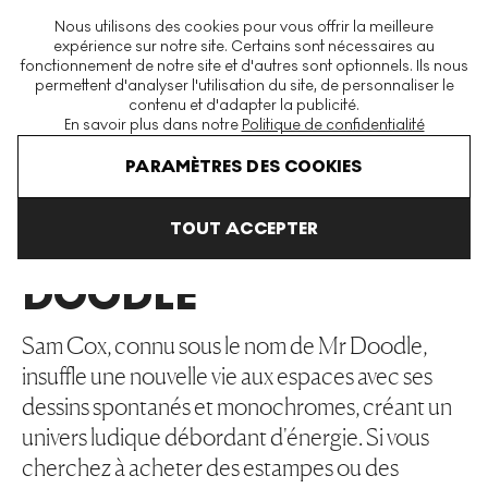
La plus grande plateforme mondiale d'estampes et éditions
Nous utilisons des cookies pour vous offrir la meilleure
modernes et contemporaines
expérience sur notre site. Certains sont nécessaires au
fonctionnement de notre site et d'autres sont optionnels. Ils nous
permettent d'analyser l'utilisation du site, de personnaliser le
contenu et d'adapter la publicité.
Menu
En savoir plus dans notre
Politique de confidentialité
Art En Vente
Mr Doodle
PARAMÈTRES DES COOKIES
TOUT ACCEPTER
MR
DOODLE
Sam Cox, connu sous le nom de Mr Doodle,
insuffle une nouvelle vie aux espaces avec ses
dessins spontanés et monochromes, créant un
univers ludique débordant d'énergie. Si vous
cherchez à acheter des estampes ou des