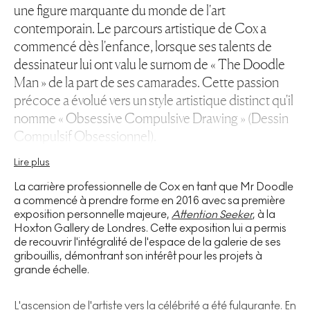
une figure marquante du monde de l'art
contemporain. Le parcours artistique de Cox a
commencé dès l'enfance, lorsque ses talents de
dessinateur lui ont valu le surnom de « The Doodle
Man » de la part de ses camarades. Cette passion
précoce a évolué vers un style artistique distinct qu'il
nomme « Obsessive Compulsive Drawing » (Dessin
Compulsif Obsessionnel).
L'art de Cox se caractérise par ses motifs et ses
Lire plus
personnages denses et imbriqués, créant un langage
La carrière professionnelle de Cox en tant que Mr Doodle
visuel qu'il appelle le « graffiti spaghetti ». Ce style,
a commencé à prendre forme en 2016 avec sa première
influencé par
Keith Haring
et les jeux vidéo d'arcade,
exposition personnelle majeure,
Attention Seeker
, à la
s'est retrouvé sur une multitude de supports, des
Hoxton Gallery de Londres. Cette exposition lui a permis
de recouvrir l'intégralité de l'espace de la galerie de ses
petites toiles aux bâtiments entiers.
gribouillis, démontrant son intérêt pour les projets à
grande échelle.
Malgré son entrée relativement récente sur la scène
de l'art contemporain, Cox a rapidement acquis une
L'ascension de l'artiste vers la célébrité a été fulgurante. En