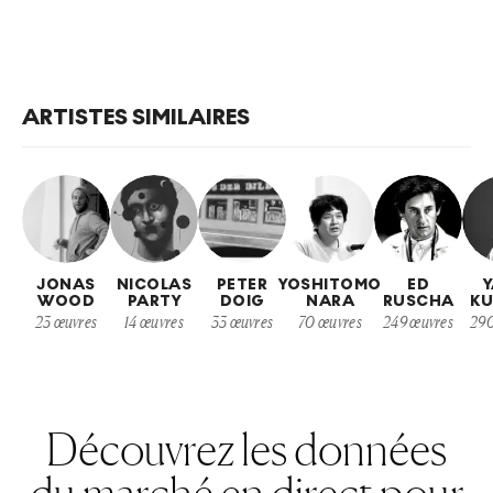
ARTISTES SIMILAIRES
JONAS
NICOLAS
PETER
YOSHITOMO
ED
Y
WOOD
PARTY
DOIG
NARA
RUSCHA
K
23
œuvres
14
œuvres
33
œuvres
70
œuvres
249
œuvres
29
Découvrez les données