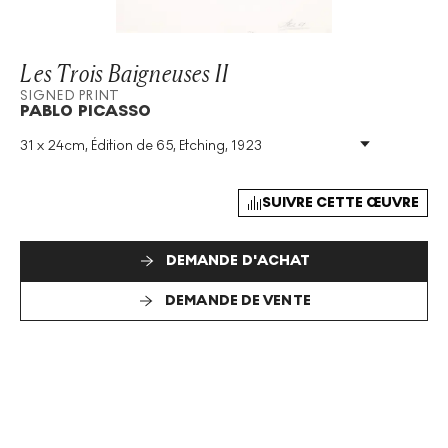
Les Trois Baigneuses II
SIGNED PRINT
PABLO PICASSO
31 x 24cm, Édition de 65, Etching, 1923
Technique
:
Etching
Taille De L'édition
:
65
Année
:
1923
SUIVRE CETTE ŒUVRE
Taille
:
H 31cm X W 24cm
Signé
:
Oui
DEMANDE D'ACHAT
Format
:
Signed Print
DEMANDE DE VENTE