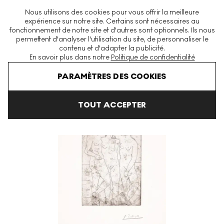
La plus grande plateforme mondiale d'estampes et éditions
Nous utilisons des cookies pour vous offrir la meilleure
modernes et contemporaines
expérience sur notre site. Certains sont nécessaires au
fonctionnement de notre site et d'autres sont optionnels. Ils nous
permettent d'analyser l'utilisation du site, de personnaliser le
contenu et d'adapter la publicité.
Menu
En savoir plus dans notre
Politique de confidentialité
Art En Vente
Pablo Picasso
Les Trois Baigneuses II Signed Print
PARAMÈTRES DES COOKIES
TOUT ACCEPTER