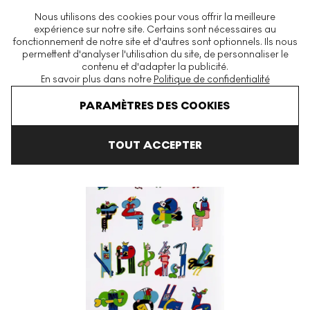
La plus grande plateforme mondiale d'estampes et éditions
Nous utilisons des cookies pour vous offrir la meilleure
modernes et contemporaines
expérience sur notre site. Certains sont nécessaires au
fonctionnement de notre site et d'autres sont optionnels. Ils nous
permettent d'analyser l'utilisation du site, de personnaliser le
contenu et d'adapter la publicité.
Menu
En savoir plus dans notre
Politique de confidentialité
Art En Vente
Parviz Tanavoli
Poet And Birds Signed Print
PARAMÈTRES DES COOKIES
TOUT ACCEPTER