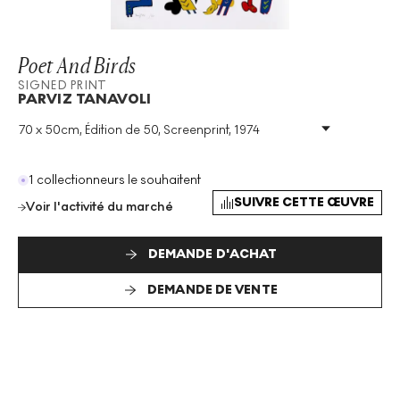
Poet And Birds
SIGNED PRINT
PARVIZ TANAVOLI
70 x 50cm, Édition de 50, Screenprint, 1974
Technique
:
Screenprint
Taille De L'édition
:
50
Année
:
1974
1 collectionneurs le souhaitent
Taille
:
H 70cm X W 50cm
SUIVRE CETTE ŒUVRE
Voir l'activité du marché
Signé
:
Oui
Format
:
Signed Print
DEMANDE D'ACHAT
DEMANDE DE VENTE