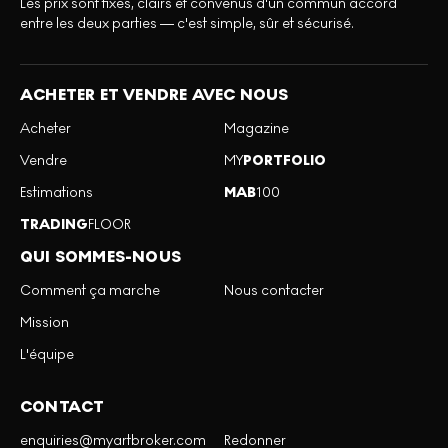
Les prix sont fixes, clairs et convenus d'un commun accord
entre les deux parties — c'est simple, sûr et sécurisé.
ACHETER ET VENDRE AVEC NOUS
Acheter
Magazine
Vendre
MY
PORTFOLIO
Estimations
MAB
100
TRADING
FLOOR
QUI SOMMES-NOUS
Comment ça marche
Nous contacter
Mission
L'équipe
CONTACT
enquiries@myartbroker.com
Redonner